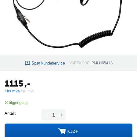
Spør kundeservice
VAREKODE:
PMLN6541A
1115
,-
Eks mva
Inkl mva
tilgjengelig
+
Antall:
−
KJØP