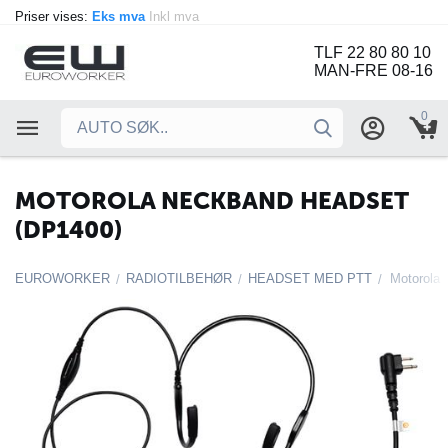
Priser vises:
Eks mva
Inkl mva
TLF 22 80 80 10
MAN-FRE 08-16
0
MOTOROLA NECKBAND HEADSET
(DP1400)
EUROWORKER
RADIOTILBEHØR
HEADSET MED PTT
Motorola
/
/
/