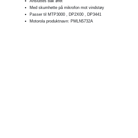
Ansluttes bak øret
Med skumhette på mikrofon mot vindstøy
Passer til MTP3000 , DP2X00 , DP3441
Motorola produktnavn: PMLN5732A