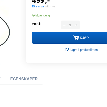
459
,-
Eks mva
Inkl mva
tilgjengelig
+
Antall:
−
KJØP
Lagre i produktlisten
K
EGENSKAPER