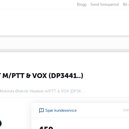
Blogg
Send forespørsel
Bli
/PTT & VOX (DP3441..)
Motorola Ørekrok Headset m/PTT & VOX (DP3441..)
Spør kundeservice
VA