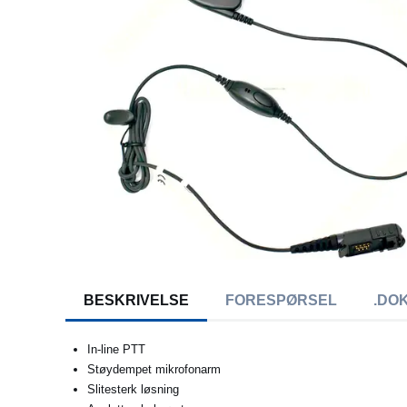
BESKRIVELSE
FORESPØRSEL
.DO
In-line PTT
Støydempet mikrofonarm
Slitesterk løsning