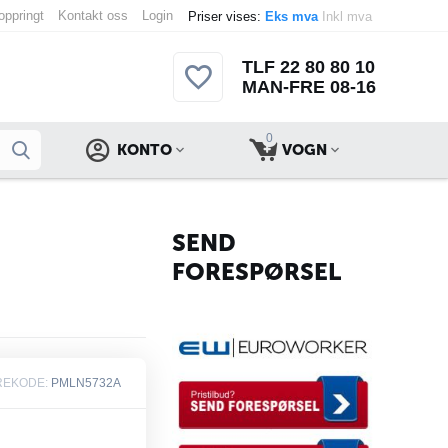
 oppringt
Kontakt oss
Login
Priser vises:
Eks mva
Inkl mva
TLF 22 80 80 10
MAN-FRE 08-16
0
KONTO
VOGN
SEND
FORESPØRSEL
REKODE:
PMLN5732A