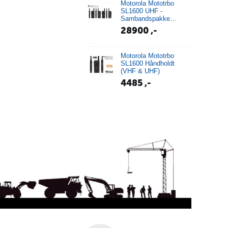
Motorola ​Mototrbo
SL1600 UHF -
Sambandspakke
komplett
28900
,-
Motorola ​Mototrbo
SL1600 Håndholdt
(VHF & UHF)
4485
,-