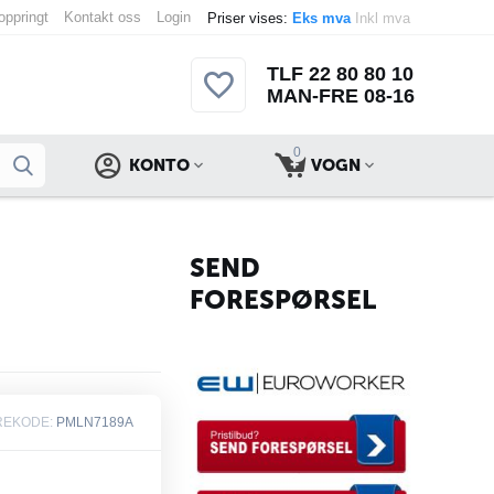
 oppringt
Kontakt oss
Login
Priser vises:
Eks mva
Inkl mva
TLF 22 80 80 10
MAN-FRE 08-16
0
KONTO
VOGN
SEND
FORESPØRSEL
REKODE:
PMLN7189A