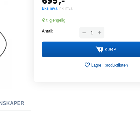
695
,-
Eks mva
Inkl mva
tilgjengelig
+
Antall:
−
KJØP
Lagre i produktlisten
NSKAPER