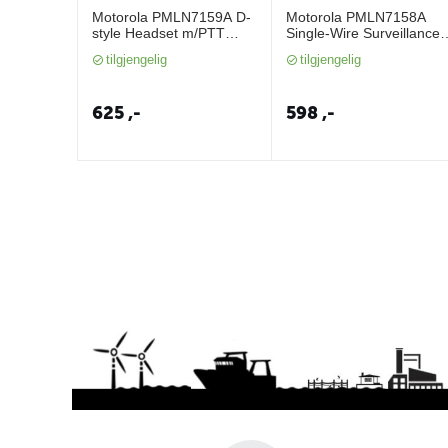
Motorola PMLN7159A D-
Motorola PMLN7158A
style Headset m/PTT
Single-Wire Surveillance
(SL1600, SL4000..)
Earpiece
tilgjengelig
tilgjengelig
625
,-
598
,-