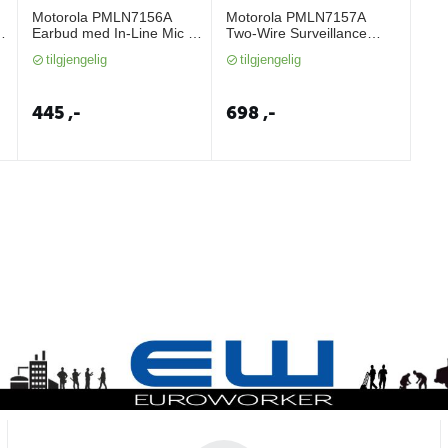
Motorola PMLN7156A
Motorola PMLN7157A
Earbud med In-Line Mic &
Two-Wire Surveillance
PTT
Earpiece (SL, TLK100)
tilgjengelig
tilgjengelig
445
,-
698
,-