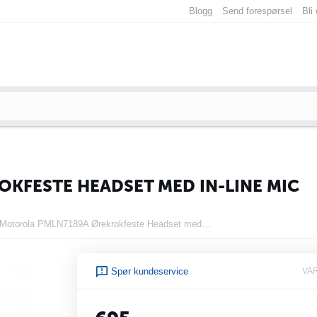
Blogg
Send forespørsel
Bli
KFESTE HEADSET MED IN-LINE MIC
Motorola PMLN7189A Ørekrokfeste Headset med In-Line Mic
Spør kundeservice
VA