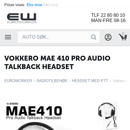
Priser vises:
Eks mva
Inkl mva
TLF 22 80 80 10
MAN-FRE 08-16
0
VOKKERO MAE 410 PRO AUDIO
TALKBACK HEADSET
EUROWORKER
RADIOTILBEHØR
HEADSET MED PTT
Vokkero 
/
/
/