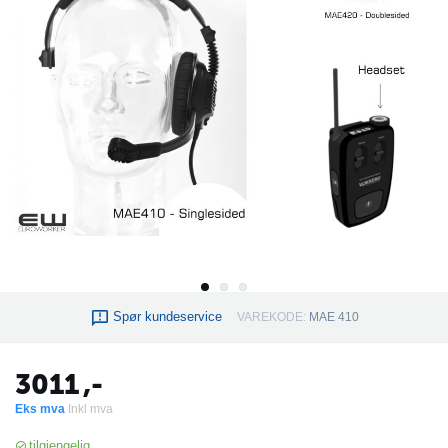
Spør kundeservice
VAREKODE:
MAE 410
3011
,-
Eks mva
Inkl mva
tilgjengelig