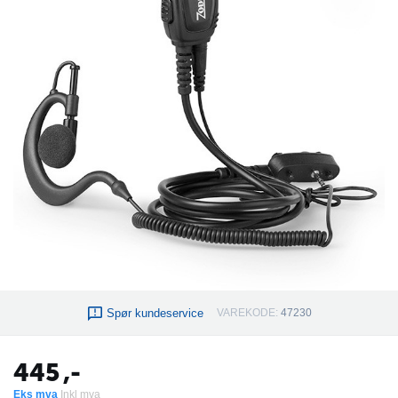
Spør kundeservice
VAREKODE:
47230
445
,-
Eks mva
Inkl mva