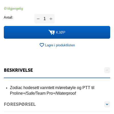
tilgjengelig
+
Antall:
−
KJØP
Lagre i produktlisten
BESKRIVELSE
Zodiac hodesett vanntett m/ørebøyle og PTT til
Proline+/Safe/Team Pro+/Waterproof
FORESPØRSEL