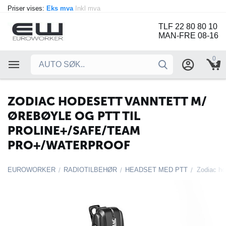
Priser vises:
Eks mva
Inkl mva
TLF 22 80 80 10
MAN-FRE 08-16
0
ZODIAC HODESETT VANNTETT M/
ØREBØYLE OG PTT TIL
PROLINE+/SAFE/TEAM
PRO+/WATERPROOF
EUROWORKER
RADIOTILBEHØR
HEADSET MED PTT
/
/
/