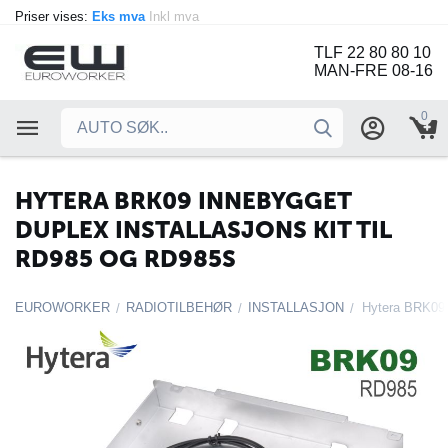
Priser vises:
Eks mva
Inkl mva
TLF 22 80 80 10
MAN-FRE 08-16
0
HYTERA BRK09 INNEBYGGET
DUPLEX INSTALLASJONS KIT TIL
RD985 OG RD985S
EUROWORKER
RADIOTILBEHØR
INSTALLASJON
/
/
/