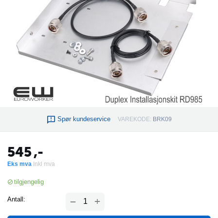
Spør kundeservice
VAREKODE:
BRK09
545
,-
Eks mva
Inkl mva
tilgjengelig
+
Antall:
−