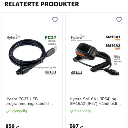
RELATERTE PRODUKTER
Hytera PC37 USB
Hytera SM16A1 (IP54) og
programmeringskabel til
SM16A2 (IP67) Håndholdt
RD985, RD985S, MD785,
Mikrofon
tilgjengelig
tilgjengelig
RD965, MD655
850
,-
597
,-