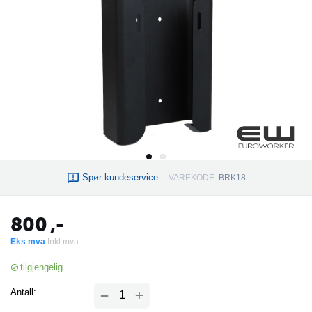
Spør kundeservice
VAREKODE:
BRK18
800
,-
Eks mva
Inkl mva
tilgjengelig
+
Antall:
−