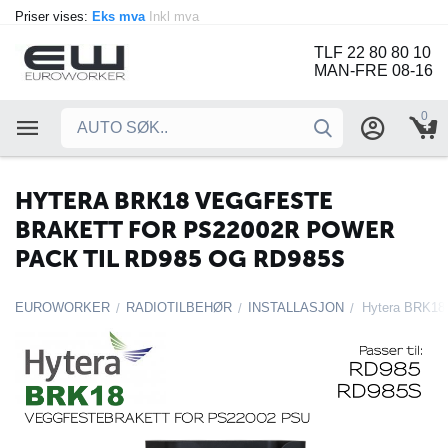
Priser vises:
Eks mva
Inkl mva
TLF 22 80 80 10
MAN-FRE 08-16
0
HYTERA BRK18 VEGGFESTE
BRAKETT FOR PS22002R POWER
PACK TIL RD985 OG RD985S
EUROWORKER
RADIOTILBEHØR
INSTALLASJON
/
/
/