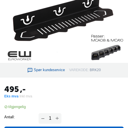
Spør kundeservice
VAREKODE:
BRK20
495
,-
Eks mva
Inkl mva
tilgjengelig
+
Antall:
−