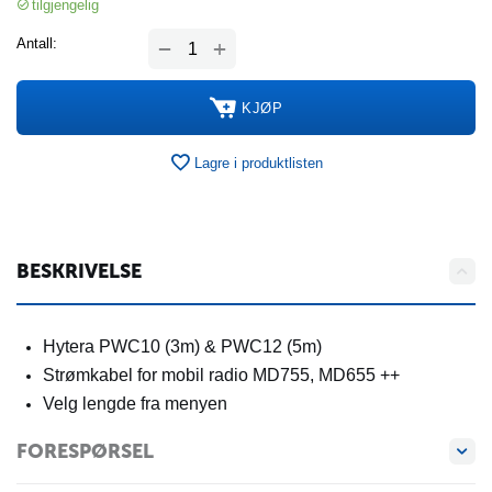
tilgjengelig
+
Antall:
−
KJØP
Lagre i produktlisten
BESKRIVELSE
Hytera PWC10 (3m) & PWC12 (5m)
Strømkabel for mobil radio MD755, MD655 ++
Velg lengde fra menyen
FORESPØRSEL