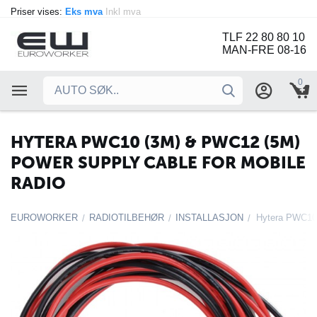
Priser vises:
Eks mva
Inkl mva
TLF 22 80 80 10
MAN-FRE 08-16
0
HYTERA PWC10 (3M) & PWC12 (5M)
POWER SUPPLY CABLE FOR MOBILE
RADIO
EUROWORKER
RADIOTILBEHØR
INSTALLASJON
/
/
/