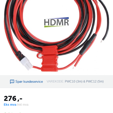
Spør kundeservice
VAREKODE:
PWC10 (3m) & PWC12 (5m)
276
,-
Eks mva
Inkl mva