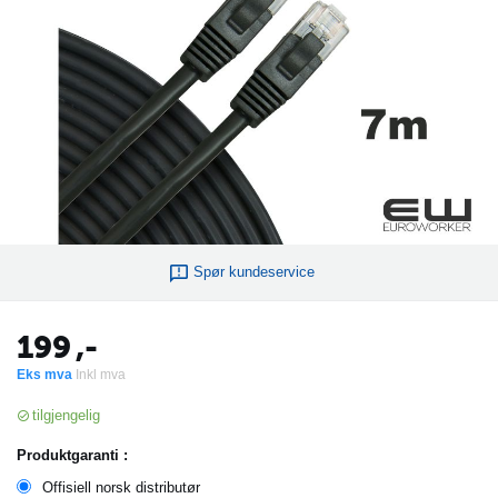
Spør kundeservice
199
,-
Eks mva
Inkl mva
tilgjengelig
Produktgaranti :
Offisiell norsk distributør