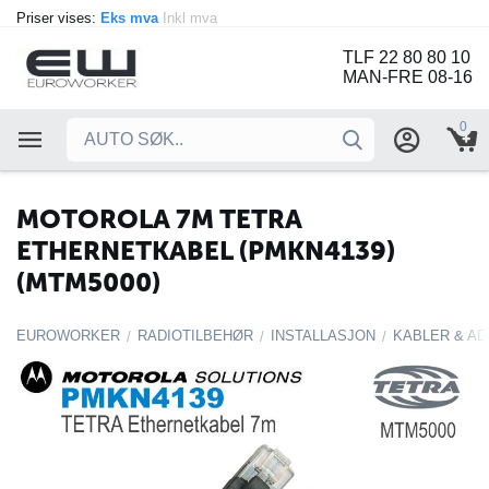
Priser vises:
Eks mva
Inkl mva
TLF 22 80 80 10
MAN-FRE 08-16
0
MOTOROLA 7M TETRA
ETHERNETKABEL (PMKN4139)
(MTM5000)
EUROWORKER
RADIOTILBEHØR
INSTALLASJON
KABLER & A
/
/
/