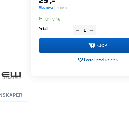
29
,-
Eks mva
Inkl mva
tilgjengelig
+
Antall:
−
KJØP
Lagre i produktlisten
NSKAPER