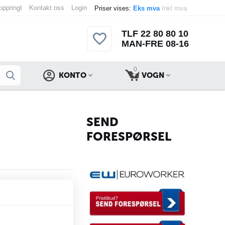
 oppringt
Kontakt oss
Login
Priser vises:
Eks mva
Inkl mva
TLF 22 80 80 10
MAN-FRE 08-16
0
KONTO
VOGN
SEND
FORESPØRSEL