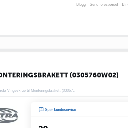
Blogg
Send forespørsel
Bli
ONTERINGSBRAKETT (0305760W02)
Motorola Vingeskrue til Monteringsbrakett (0305760W02)
Spør kundeservice