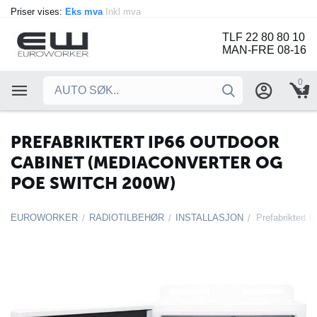
Priser vises:
Eks mva
Inkl mva
TLF 22 80 80 10
MAN-FRE 08-16
0
PREFABRIKTERT IP66 OUTDOOR
CABINET (MEDIACONVERTER OG
POE SWITCH 200W)
EUROWORKER
RADIOTILBEHØR
INSTALLASJON
/
/
/