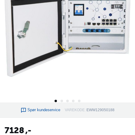
Spør kundeservice
VAREKODE:
EWW129050188
7128
,-