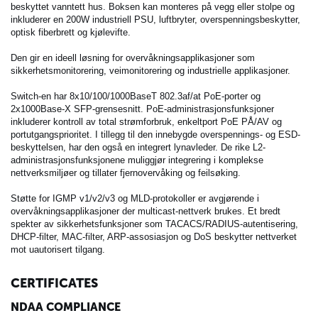
beskyttet vanntett hus. Boksen kan monteres på vegg eller stolpe og
inkluderer en 200W industriell PSU, luftbryter, overspenningsbeskytter,
optisk fiberbrett og kjølevifte.
Den gir en ideell løsning for overvåkningsapplikasjoner som
sikkerhetsmonitorering, veimonitorering og industrielle applikasjoner.
Switch-en har 8x10/100/1000BaseT 802.3af/at PoE-porter og
2x1000Base-X SFP-grensesnitt. PoE-administrasjonsfunksjoner
inkluderer kontroll av total strømforbruk, enkeltport PoE PÅ/AV og
portutgangsprioritet. I tillegg til den innebygde overspennings- og ESD-
beskyttelsen, har den også en integrert lynavleder. De rike L2-
administrasjonsfunksjonene muliggjør integrering i komplekse
nettverksmiljøer og tillater fjernovervåking og feilsøking.
Støtte for IGMP v1/v2/v3 og MLD-protokoller er avgjørende i
overvåkningsapplikasjoner der multicast-nettverk brukes. Et bredt
spekter av sikkerhetsfunksjoner som TACACS/RADIUS-autentisering,
DHCP-filter, MAC-filter, ARP-assosiasjon og DoS beskytter nettverket
mot uautorisert tilgang.
CERTIFICATES
NDAA COMPLIANCE