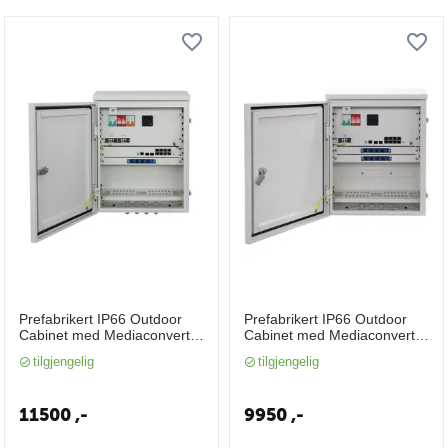
Prefabrikert IP66 Outdoor
Prefabrikert IP66 Outdoor
Cabinet med Mediaconverter
Cabinet med Mediaconverter
og Industriell Ethernet PoE
og Industriell Ethernet PoE
tilgjengelig
tilgjengelig
Switch og UPS
Switch
11500
,-
9950
,-