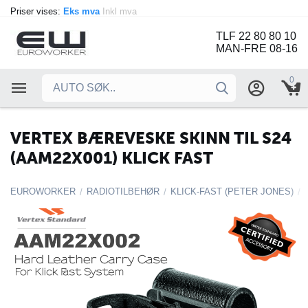
Priser vises:
Eks mva
Inkl mva
TLF 22 80 80 10
MAN-FRE 08-16
0
VERTEX BÆREVESKE SKINN TIL S24
(AAM22X001) KLICK FAST
EUROWORKER
RADIOTILBEHØR
KLICK-FAST (PETER JONES)
/
/
/