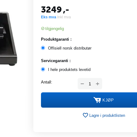
3249
,-
Eks mva
Inkl mva
tilgjengelig
Produktgaranti :
Offisiell norsk distributør
Servicegaranti :
I hele produktets levetid
+
Antall:
−
KJØP
Lagre i produktlisten