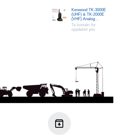
Kenwood TK-3000E
(UHF) & TK-2000E
(VHF) Analog
Håndholdt Radio
Ta kontakt for
oppdatert pris