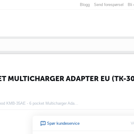
Blogg
Send forespørsel
Bli
T MULTICHARGER ADAPTER EU (TK-30
Kenwood KMB-35AE - 6 pocket Multicharger Adapter EU (TK-3000E & TK-2000E)
Spør kundeservice
V