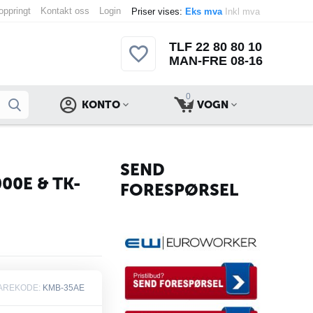
 oppringt
Kontakt oss
Login
Priser vises:
Eks mva
Inkl mva
TLF 22 80 80 10
MAN-FRE 08-16
0
KONTO
VOGN
SEND
00E & TK-
FORESPØRSEL
AREKODE:
KMB-35AE