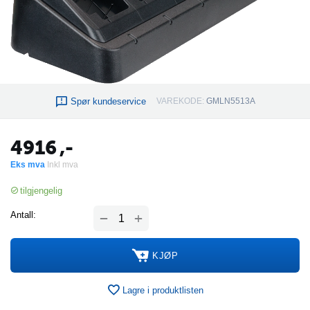
Spør kundeservice
VAREKODE:
GMLN5513A
4916
,-
Eks mva
Inkl mva
tilgjengelig
+
Antall:
−
KJØP
Lagre i produktlisten