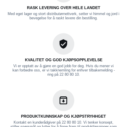
RASK LEVERING OVER HELE LANDET
Med eget lager og stort distributørnettverk, setter vi himmel og jord i
bevegelse for å raskt levere din bestilling.
KVALITET OG GOD KJØPSOPPLEVELSE
Vi er opptatt av å gjøre en god jobb for deg. Hvis du mener vi
kan forbedre oss, er vi takknemling for enhver tilbakemelding -
ring på 22 80 80 10.
PRODUKTKUNNSKAP OG KJØPSTRYHHGET
Kontakt en kunderådgiver på 22 80 80 10. Vi tenker konsept,
stiller spørsmål og lytter for å finne fram til produktløsninger som