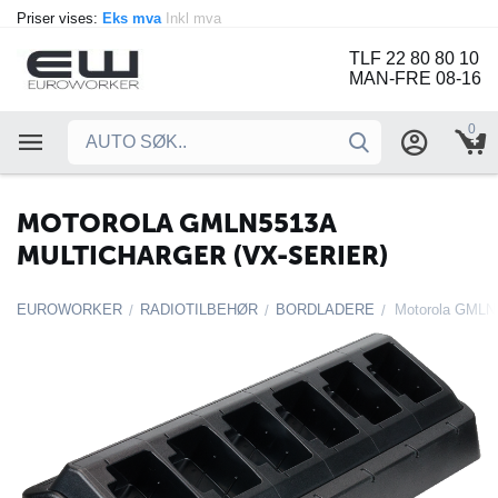
Priser vises:
Eks mva
Inkl mva
TLF 22 80 80 10
MAN-FRE 08-16
0
MOTOROLA GMLN5513A
MULTICHARGER (VX-SERIER)
EUROWORKER
RADIOTILBEHØR
BORDLADERE
Motorola GMLN5
/
/
/