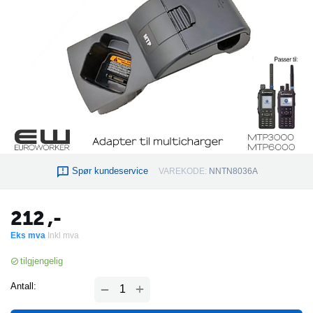
Spør kundeservice
VAREKODE:
NNTN8036A
212
,-
Eks mva
Inkl mva
tilgjengelig
+
Antall:
−