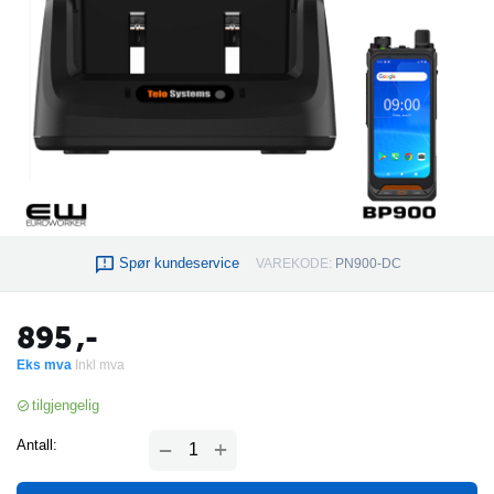
Spør kundeservice
VAREKODE:
PN900-DC
895
,-
Eks mva
Inkl mva
tilgjengelig
+
Antall:
−