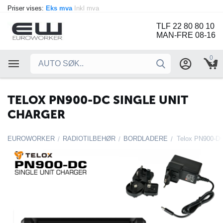
Priser vises:
Eks mva
Inkl mva
TLF 22 80 80 10
MAN-FRE 08-16
0
TELOX PN900-DC SINGLE UNIT
CHARGER
EUROWORKER
RADIOTILBEHØR
BORDLADERE
Telox PN900-DC
/
/
/