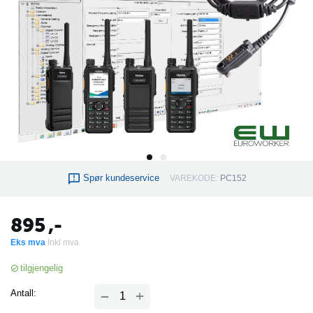
Spør kundeservice
VAREKODE:
PC152
895
,-
Eks mva
Inkl mva
tilgjengelig
+
Antall:
−