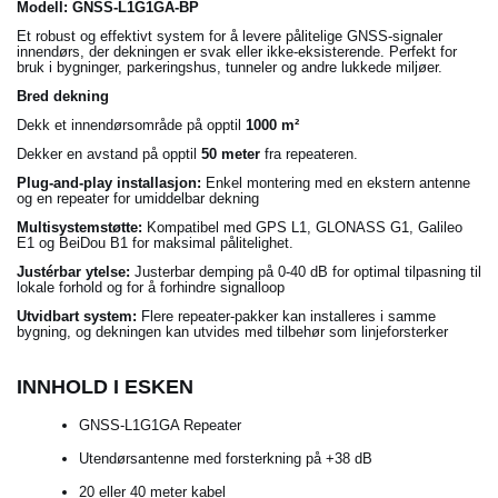
Modell: GNSS-L1G1GA-BP
Et robust og effektivt system for å levere pålitelige GNSS-signaler
innendørs, der dekningen er svak eller ikke-eksisterende.
Perfekt for
bruk i bygninger, parkeringshus, tunneler og andre lukkede miljøer.
Bred dekning
Dekk et innendørsområde på opptil
1000 m²
Dekker en avstand på opptil
50 meter
fra repeateren.
Plug-and-play installasjon:
Enkel montering med en ekstern antenne
og en repeater for umiddelbar dekning
Multisystemstøtte:
Kompatibel med GPS L1, GLONASS G1, Galileo
E1 og BeiDou B1 for maksimal pålitelighet.
Justérbar ytelse:
Justerbar demping på 0-40 dB for optimal tilpasning til
lokale forhold og for å forhindre signalloop
Utvidbart system:
Flere repeater-pakker kan installeres i samme
bygning, og dekningen kan utvides med tilbehør som linjeforsterker
INNHOLD I ESKEN
GNSS-L1G1GA Repeater
Utendørsantenne med forsterkning på +38 dB
20 eller 40 meter kabel