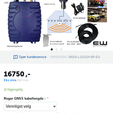
Spør kundeservice
VAREKODE:
GNSS-L1G1GA-BP-EU
16750
,-
Eks mva
Inkl mva
tilgjengelig
Roger GNSS kabellengde :