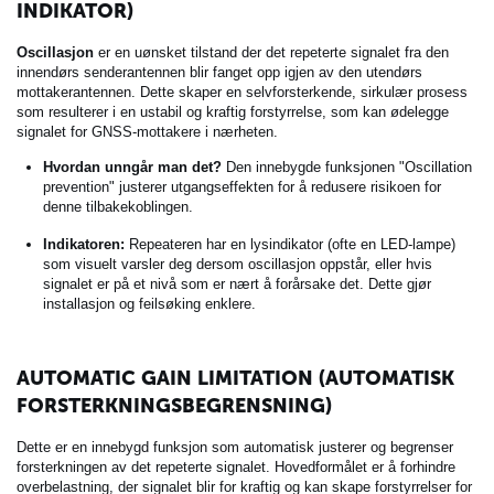
INDIKATOR)
Oscillasjon
er en uønsket tilstand der det repeterte signalet fra den
innendørs senderantennen blir fanget opp igjen av den utendørs
mottakerantennen. Dette skaper en selvforsterkende, sirkulær prosess
som resulterer i en ustabil og kraftig forstyrrelse, som kan ødelegge
signalet for GNSS-mottakere i nærheten.
Hvordan unngår man det?
Den innebygde funksjonen "Oscillation
prevention" justerer utgangseffekten for å redusere risikoen for
denne tilbakekoblingen.
Indikatoren:
Repeateren har en lysindikator (ofte en LED-lampe)
som visuelt varsler deg dersom oscillasjon oppstår, eller hvis
signalet er på et nivå som er nært å forårsake det.
Dette gjør
installasjon og feilsøking enklere.
AUTOMATIC GAIN LIMITATION (AUTOMATISK
FORSTERKNINGSBEGRENSNING)
Dette er en innebygd funksjon som automatisk justerer og begrenser
forsterkningen av det repeterte signalet.
Hovedformålet er å forhindre
overbelastning, der signalet blir for kraftig og kan skape forstyrrelser for