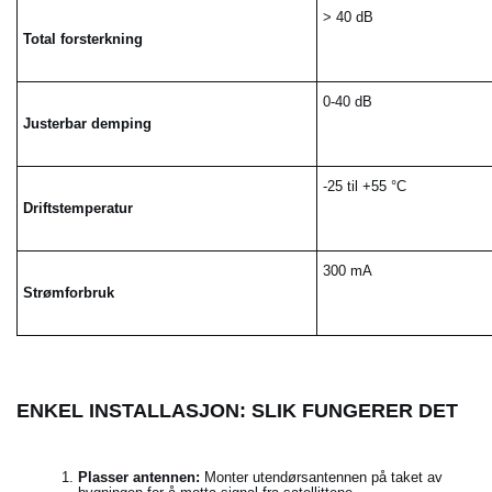
>
40 dB
Total forsterkning
0-40 dB
Justerbar demping
-25 til +55 °C
Driftstemperatur
300 mA
Strømforbruk
ENKEL INSTALLASJON: SLIK FUNGERER DET
Plasser antennen:
Monter utendørsantennen på taket av