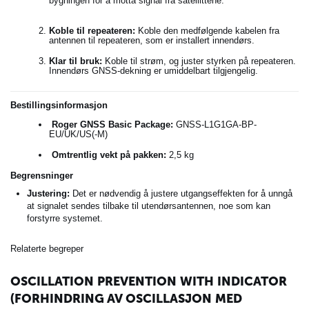
bygningen for å motta signal fra satellittene.
Koble til repeateren:
Koble den medfølgende kabelen fra
antennen til repeateren, som er installert innendørs.
Klar til bruk:
Koble til strøm, og juster styrken på repeateren.
Innendørs GNSS-dekning er umiddelbart tilgjengelig.
Bestillingsinformasjon
Roger GNSS Basic Package:
GNSS-L1G1GA-BP-
EU/UK/US(-M)
Omtrentlig vekt på pakken:
2,5 kg
Begrensninger
Justering:
Det er nødvendig å justere utgangseffekten for å unngå
at signalet sendes tilbake til utendørsantennen, noe som kan
forstyrre systemet.
Relaterte begreper
OSCILLATION PREVENTION WITH INDICATOR
(FORHINDRING AV OSCILLASJON MED