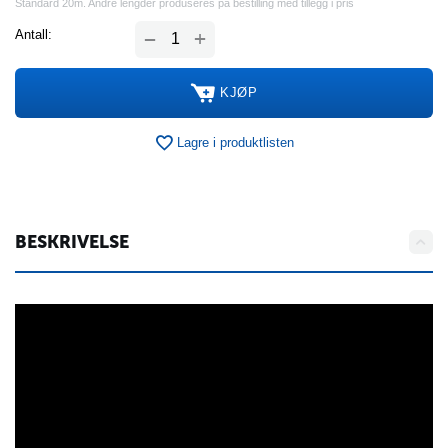
Standard 20m. Andre lengder produseres på bestilling med tillegg i pris
+
Antall:
−
KJØP
Lagre i produktlisten
BESKRIVELSE