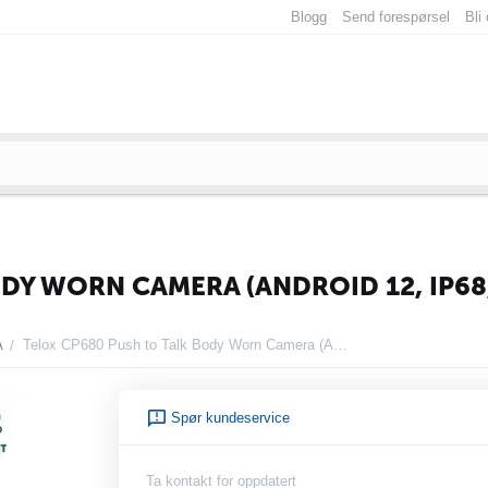
Blogg
Send forespørsel
Bli
DY WORN CAMERA (ANDROID 12, IP68, 
A
Telox CP680 Push to Talk Body Worn Camera (Android 12, IP68, BT 5.0)
/
Spør kundeservice
Ta kontakt for oppdatert