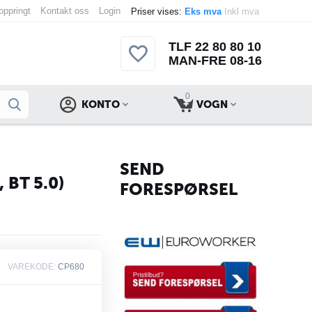
 oppringt
Kontakt oss
Login
Priser vises:
Eks mva
Inkl mva
TLF 22 80 80 10
MAN-FRE 08-16
0
KONTO
VOGN
SEND
BT 5.0)
FORESPØRSEL
VAREKODE:
CP680