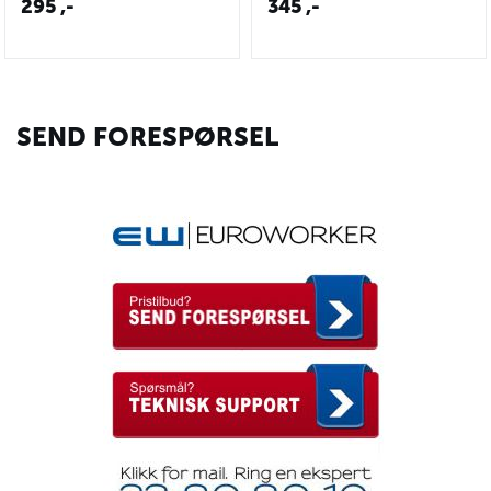
295
,-
345
,-
SEND FORESPØRSEL