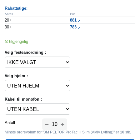
Rabattstige:
Antall
Pris
20+
881
,-
30+
783
,-
tilgjengelig
Velg festeanordning :
Velg hjelm :
Kabel til monofon :
+
Antall:
−
Minste ordrevolum for "3M PELTOR ProTac III Slim (Aktiv Lytting)" er
10
stk.