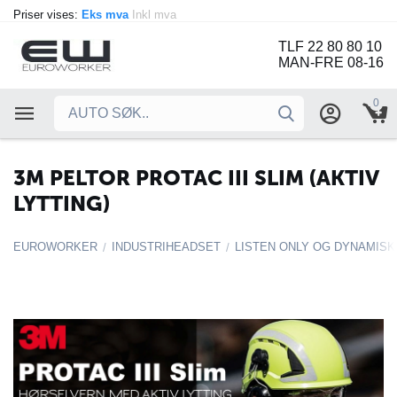
Priser vises:
Eks mva
Inkl mva
TLF 22 80 80 10
MAN-FRE 08-16
0
3M PELTOR PROTAC III SLIM (AKTIV
LYTTING)
EUROWORKER
INDUSTRIHEADSET
LISTEN ONLY OG DYNAMIS
/
/