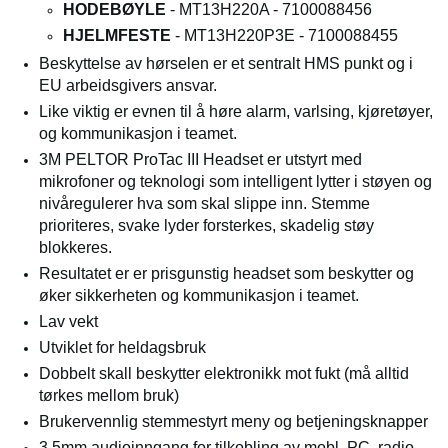
HODEBØYLE
- MT13H220A -
7100088456
HJELMFESTE
- MT13H220P3E - 7100088455
Beskyttelse av hørselen er et sentralt HMS punkt og i
EU arbeidsgivers ansvar.
Like viktig er evnen til å høre alarm, varlsing, kjøretøyer,
og kommunikasjon i teamet.
3M PELTOR ProTac III Headset er utstyrt med
mikrofoner og teknologi som intelligent lytter i støyen og
nivåregulerer hva som skal slippe inn. Stemme
prioriteres, svake lyder forsterkes, skadelig støy
blokkeres.
Resultatet er er prisgunstig headset som beskytter og
øker sikkerheten og kommunikasjon i teamet.
Lav vekt
Utviklet for heldagsbruk
Dobbelt skall beskytter elektronikk mot fukt (må alltid
tørkes mellom bruk)
Brukervennlig stemmestyrt meny og betjeningsknapper
3,5mm audioinngang for tilkobling av mobl, PC, radio