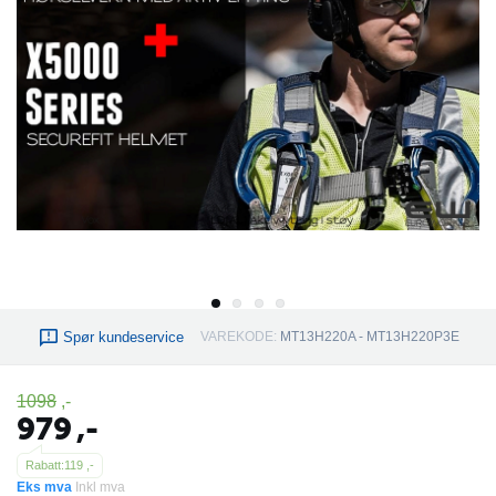
Spør kundeservice
VAREKODE:
MT13H220A - MT13H220P3E
1098
,-
979
,-
Rabatt:
119
,-
Eks mva
Inkl mva