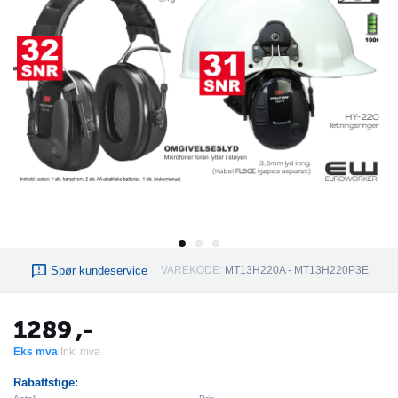
Spør kundeservice
VAREKODE:
MT13H220A - MT13H220P3E
1289
,-
Eks mva
Inkl mva
Rabattstige: