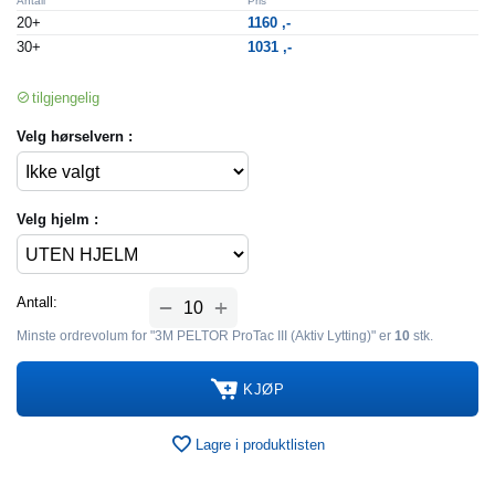
Antall
Pris
20+
1160
,-
30+
1031
,-
tilgjengelig
Velg hørselvern :
Velg hjelm :
+
Antall:
−
Minste ordrevolum for "3M PELTOR ProTac III (Aktiv Lytting)" er
10
stk.
KJØP
Lagre i produktlisten