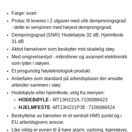
Farge: svart
Protac III leveres i 2 utgaver med ulik dempmningsgrad
- dette er versjonen med høyest dempningsgrad.
Dempningsgrad (SNR): Hodebøyle 32 dB, Hjelmfeste
31 dB
Aktivt hørselvern som beskytter mot skadelig støy.
Med omgivelseslyd - mikrofoner og avansert elektronikk
som lytter i støyen.
Et prisgunstig høyteknologisk produkt
Anbefales som standard på arbeidsplaser der ansatte
arbeider sammen i støy.
Hodebøyle eller hjelmfeste, velg fra menyen:
HODEBØYLE -
MT13H221A-7100088423
HJELMFESTE
-MT13H221P3E -7100088424
Beskyttelse av hørselen er et sentralt HMS punkt og i
EU arbeidsgivers ansvar.
Like viktig er evnen til å høre alarm, varlsing, kjøretøyer,