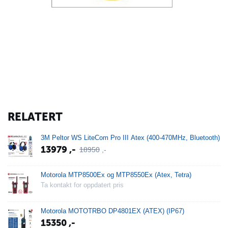
RELATERT
3M Peltor WS LiteCom Pro III Atex (400-470MHz, Bluetooth)
13979
,-
18950
,-
Motorola MTP8500Ex og MTP8550Ex (Atex, Tetra)
Ta kontakt for oppdatert pris
Motorola MOTOTRBO DP4801EX (ATEX) (IP67)
15350
,-