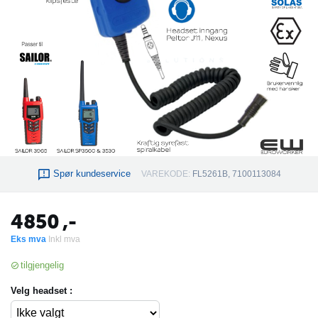
Spør kundeservice
VAREKODE:
FL5261B, 7100113084
4850
,-
Eks mva
Inkl mva
tilgjengelig
Velg headset :