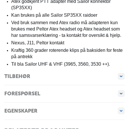
Atex godkjent PTT adapter med Sailor konnektor
(SP35XX)
Kan brukes på alle Sailor SP35XX raidoer
Ved bruk sammen med Atex radio må adapteren kun
brukes med Peltor Atex headset og Atex headset som
har samsvarserklæring - ta kontakt for oversikt & hjelp.
Nexus, J11, Peltor kontakt
Kraftig 360 grader roterende klips på baksiden for feste
på antrekk
Til bla Sailor UHF & VHF (3965, 3560, 3530 ++).
TILBEHØR
FORESPØRSEL
EGENSKAPER