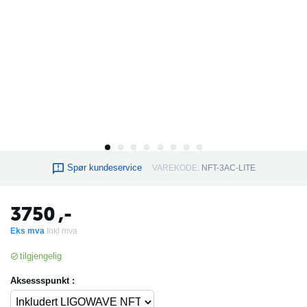
Spør kundeservice
VAREKODE:
NFT-3AC-LITE
3750
,-
Eks mva
Inkl mva
tilgjengelig
Aksessspunkt :