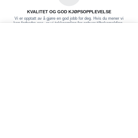
KVALITET OG GOD KJØPSOPPLEVELSE
Vi er opptatt av å gjøre en god jobb for deg. Hvis du mener vi
kan forbedre oss, er vi takknemling for enhver tilbakemelding -
ring på 22 80 80 10.
EUROWORKER
Menu
Søk
VOGN
Lagrede
Konto
produkter
PRODUKTKUNNSKAP OG KJØPSTRYHHGET
Kontakt en kunderådgiver på 22 80 80 10. Vi tenker konsept,
stiller spørsmål og lytter for å finne fram til produktløsninger som
best dekker behovene.
Kundeservice
Kundelinker
Avtaler
Logg inn
Sammenligne produkter
Bli kunde
Kontakt oss
Lagrede produkter
Logg inn
Om Euroworker
Ordreoversikt