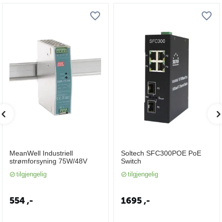
MeanWell Industriell
Soltech SFC300POE PoE
strømforsyning 75W/48V
Switch
tilgjengelig
tilgjengelig
554
,-
1695
,-