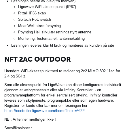
Løsningen består av (velg fra menyen):
Ligowave WiFi aksesspunkt (IP67)
Rittall IP66 skap
Soltech PoE switch
MeanWell strømforsyning
Poynting Heli sirkulær retningsstyrt antenne
Montering, festematriell, antennekabling
Løsningen leveres klar til bruk og monteres av kunden på site
NFT 2AC OUTDOOR
Utendørs WiFi-aksesspunktmed to radioer og 2x2 MIMO 802.11ac for
2.4 og 5GHz.
Som alle aksesspunkt fra LigoWave kan disse konfigureres individuelt
gjennom et webgrensesnitt eller via Infinity Kontroller - en
programvareplattform for enkel sentralisert styring. Inifnity kontroller
leveres som skytjeneste, programpakke eller som egen hardware.
Registrer for konto eller lær mer om løsningen her :
https://controller.ligowave.com/home?next=%2F
NB : Antenner medfølger ikke !
Spesifikasjoner :