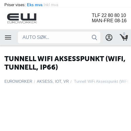
Priser vises:
Eks mva
Inkl mva
TLF 22 80 80 10
MAN-FRE 08-16
0
TUNNELL WIFI AKSESSPUNKT (WIFI,
TUNNELL, IP66)
EUROWORKER
AKSESS, IOT, VR
Tunnell WiFi Aksesspunkt (WiFi, 
/
/