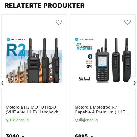
RELATERTE PRODUKTER
Motorola R2 MOTOTRBO
Motorola Mototrbo R7
(VHF eller UHF) Håndholdt
Capable & Premium (UHF,
Radio (Analog/Digital)
VHF, Bluetooth)
tilgjengelig
tilgjengelig
3040
,-
6895
,-