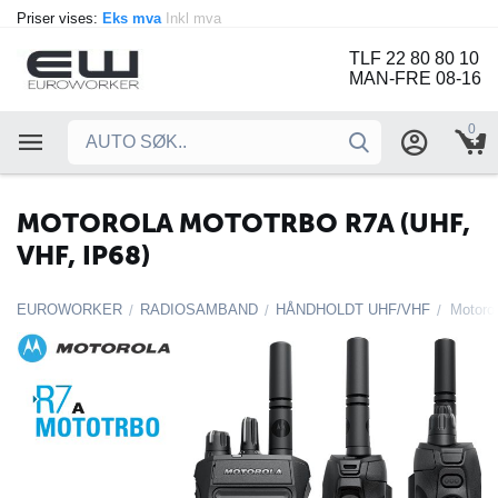
Priser vises:
Eks mva
Inkl mva
TLF 22 80 80 10
MAN-FRE 08-16
0
MOTOROLA MOTOTRBO R7A (UHF,
VHF, IP68)
EUROWORKER
RADIOSAMBAND
HÅNDHOLDT UHF/VHF
Motoro
/
/
/