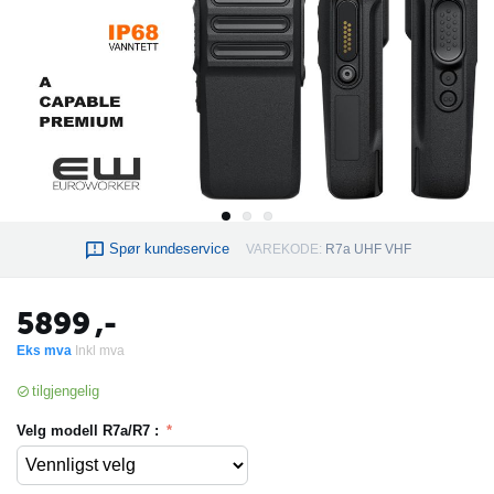
Spør kundeservice
VAREKODE:
R7a UHF VHF
5899
,-
Eks mva
Inkl mva
tilgjengelig
Velg modell R7a/R7 :