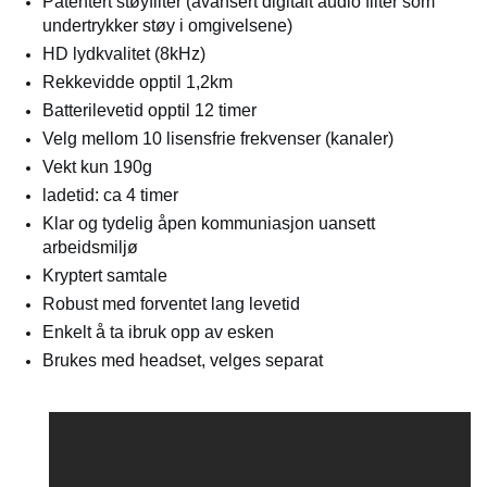
Patentert støyfilter (avansert digitalt audio filter som
undertrykker støy i omgivelsene)
HD lydkvalitet (8kHz)
Rekkevidde opptil 1,2km
Batterilevetid opptil 12 timer
Velg mellom 10 lisensfrie frekvenser (kanaler)
Vekt kun 190g
ladetid: ca 4 timer
Klar og tydelig åpen kommuniasjon uansett
arbeidsmiljø
Kryptert samtale
Robust med forventet lang levetid
Enkelt å ta ibruk opp av esken
Brukes med headset, velges separat