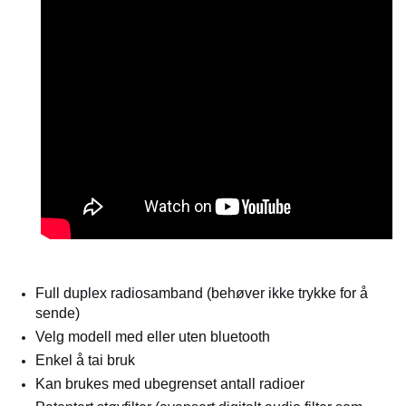
Full duplex radiosamband (behøver ikke trykke for å
sende)
Velg modell med eller uten bluetooth
Enkel å tai bruk
Kan brukes med ubegrenset antall radioer