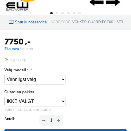
Spør kundeservice
VAREKODE:
VOKKER-GUARD-FCE001-STB
7750
,-
Eks mva
Inkl mva
tilgjengelig
Velg modell :
Guardian pakker :
Koffert, radio, lader, uten headset
+
Antall:
−