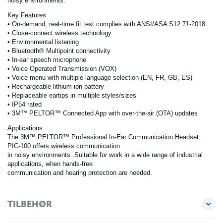
noisy environments.
Key Features
• On-demand, real-time fit test complies with ANSI/ASA S12.71-2018
• Close-connect wireless technology
• Environmental listening
• Bluetooth® Multipoint connectivity
• In-ear speech microphone
• Voice Operated Transmission (VOX)
• Voice menu with multiple language selection (EN, FR, GB, ES)
• Rechargeable lithium-ion battery
• Replaceable eartips in multiple styles/sizes
• IP54 rated
• 3M™ PELTOR™ Connected App with over-the-air (OTA) updates
Applications
The 3M™ PELTOR™ Professional In-Ear Communication Headset,
PIC-100 offers wireless communication
in noisy environments. Suitable for work in a wide range of industrial
applications, when hands-free
communication and hearing protection are needed.
TILBEHØR