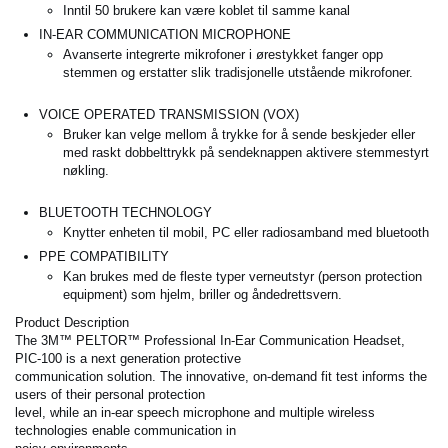
Inntil 50 brukere kan være koblet til samme kanal
IN-EAR COMMUNICATION MICROPHONE
Avanserte integrerte mikrofoner i ørestykket fanger opp
stemmen og erstatter slik tradisjonelle utstående mikrofoner.
VOICE OPERATED TRANSMISSION (VOX)
Bruker kan velge mellom å trykke for å sende beskjeder eller
med raskt dobbelttrykk på sendeknappen aktivere stemmestyrt
nøkling.
BLUETOOTH TECHNOLOGY
Knytter enheten til mobil, PC eller radiosamband med bluetooth
PPE COMPATIBILITY
Kan brukes med de fleste typer verneutstyr (person protection
equipment) som hjelm, briller og åndedrettsvern.
Product Description
The 3M™ PELTOR™ Professional In-Ear Communication Headset,
PIC-100 is a next generation protective
communication solution. The innovative, on-demand fit test informs the
users of their personal protection
level, while an in-ear speech microphone and multiple wireless
technologies enable communication in