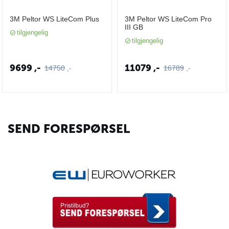
3M Peltor WS LiteCom Plus
3M Peltor WS LiteCom Pro
III GB
tilgjengelig
tilgjengelig
9699
,-
11079
,-
14750
,-
16789
,-
SEND FORESPØRSEL