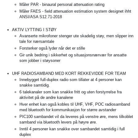
Måler PAR - binaural personal attenuation rating
Måler FAES - field attenuation estimation system designet ihht
ANSI/ASA S12.71-2018
AKTIV LYTTING I STØY
Avanserte mikrofoner stenger ute skadelig støy, men slipper inn
tale for nærsamtale
Forsterker også lyder når det er stille
Gir unik bedring i sikkerhet og situasjonsnærvær for ansatte
som jobber i støysoner
UHF RADIOSAMBAND MED KORT REKKEVIDDE FOR TEAM
Innebygget full-duplex radio som tillater at 4 personer kan
snakke samtidig.
6 talekanaler som kan snakke fritt og uten forstyrrelse fra
aktivitet på de andre kanalene
Hver enhet kan også kobles til UHF, VHF, POC radiosamband
med bluetooth for kommunikasjon for større avstander
PIC100 sambandet vil da leveres på venstre øre, mens tilkoblet
samband via bluetooth levers på høyre øre.
Inntil 4 personer kan snakke over sambandet samtidig i full
duplex