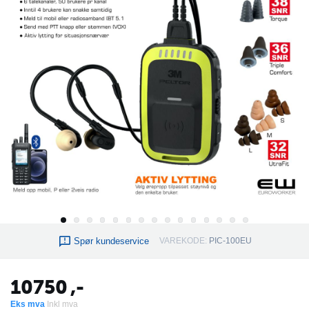
Spør kundeservice
VAREKODE:
PIC-100EU
10750
,-
Eks mva
Inkl mva