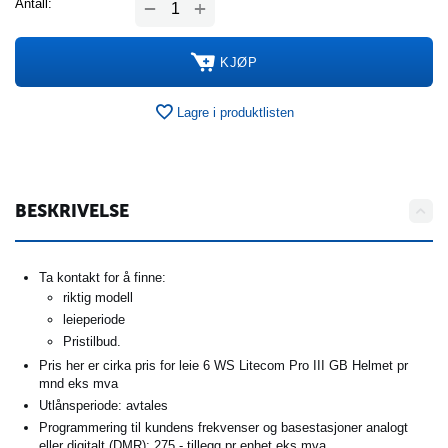
+
Antall:
−
KJØP
Lagre i produktlisten
BESKRIVELSE
Ta kontakt for å finne:
riktig modell
leieperiode
Pristilbud.
Pris her er cirka pris for leie 6 WS Litecom Pro III GB Helmet pr
mnd eks mva
Utlånsperiode: avtales
Programmering til kundens frekvenser og basestasjoner analogt
eller digitalt (DMR): 275.- tillegg pr enhet eks mva