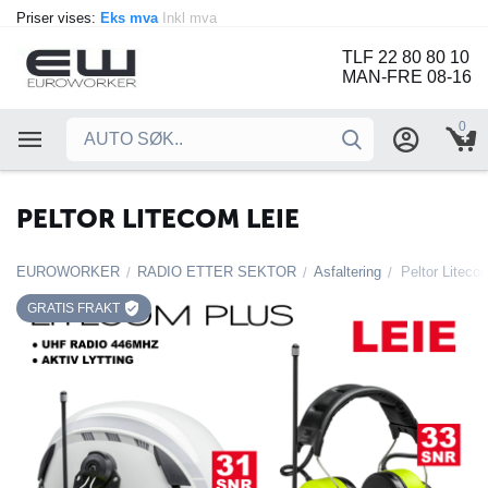
Priser vises:
Eks mva
Inkl mva
TLF 22 80 80 10
MAN-FRE 08-16
0
PELTOR LITECOM LEIE
EUROWORKER
RADIO ETTER SEKTOR
Asfaltering
Peltor Liteco
/
/
/
GRATIS FRAKT