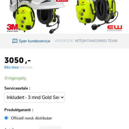
Spør kundeservice
VAREKODE:
MT53H7A4410WS5-TEAM
3050
,-
Eks mva
Inkl mva
tilgjengelig
Serviceavtale :
Produktgaranti :
Offisiell norsk distributør