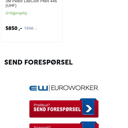
3M Peltor LiteCom PMR 446
(UHF)
tilgjengelig
5850
,-
7258
,-
SEND FORESPØRSEL