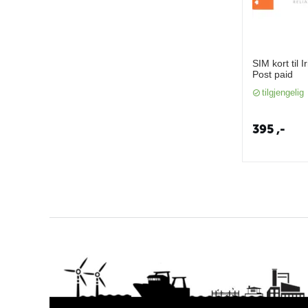
SIM kort til I
Post paid
tilgjengelig
395
,-