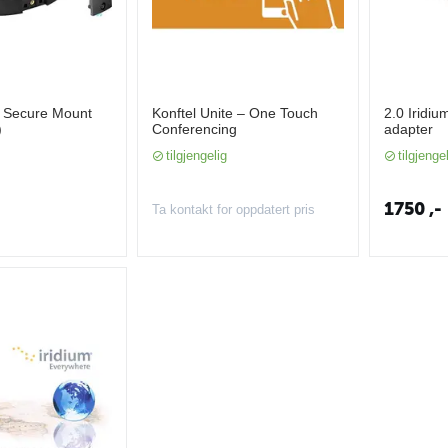
 Secure Mount
Konftel Unite – One Touch
2.0 Iridi
)
Conferencing
adapter
tilgjengelig
tilgjenge
1750
,-
Ta kontakt for oppdatert pris