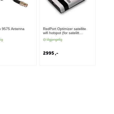
um 9575 Antenna
RedPort Optimizer satellite
wifi hotspot (for satelitt
telefon)
lig
tilgjengelig
2995
,-