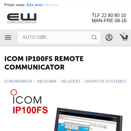
Priser vises:
Eks mva
Inkl mva
TLF 22 80 80 10
MAN-FRE 08-16
0
ICOM IP100FS REMOTE
COMMUNICATOR
EUROWORKER
IND KOMM
RELATERT
DISPATCH SYSTEMER
/
/
/
/