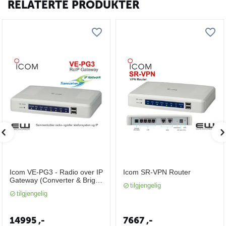
RELATERTE PRODUKTER
Icom VE-PG3 - Radio over IP
Icom SR-VPN Router
Gateway (Converter & Brige
tilgjengelig
mode)
tilgjengelig
14995
,-
7667
,-