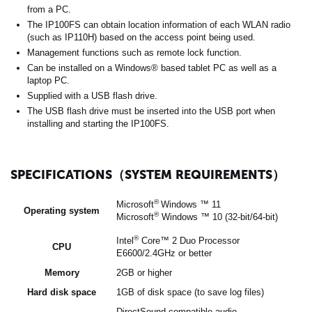
from a PC.
The IP100FS can obtain location information of each WLAN radio
(such as IP110H) based on the access point being used.
Management functions such as remote lock function.
Can be installed on a Windows® based tablet PC as well as a
laptop PC.
Supplied with a USB flash drive.
The USB flash drive must be inserted into the USB port when
installing and starting the IP100FS.
SPECIFICATIONS（SYSTEM REQUIREMENTS）
®
Microsoft
Windows ™ 11
Operating system
®
Microsoft
Windows ™ 10 (32-bit/64-bit)
®
Intel
Core™ 2 Duo Processor
CPU
E6600/2.4GHz or better
Memory
2GB or higher
Hard disk space
1GB of disk space (to save log files)
DirectSound compatible audio