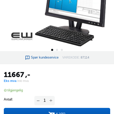
Spør kundeservice
VAREKODE:
87114
11667
,-
Eks mva
Inkl mva
tilgjengelig
+
Antall:
−