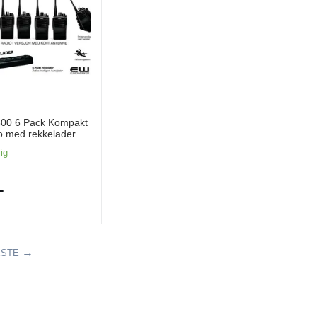
300 6 Pack Kompakt
o med rekkelader
, VHF, Fallsikring)
lig
-
ESTE