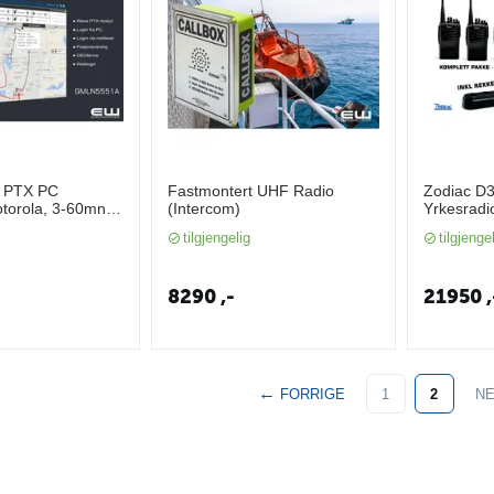
e PTX PC
Fastmontert UHF Radio
Zodiac D
otorola, 3-60mnd)
(Intercom)
Yrkesradi
1A
(IP55, UHF
tilgjengelig
tilgjenge
8290
,-
21950
,
FORRIGE
1
2
N