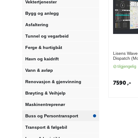
Vektertjenester
Bygg og anlegg
Asfaltering
Tunnel og vegarbeid
Ferge & hurtigbåt
Lisens Wav
Dispatch (M
Havn og kaidrift
- GMLN555
tilgjengelig
Vann & avløp
Renovasjon & gjenvinning
7590
,-
Brøyting & Veihjelp
Maskinentreprenør
Buss og Persontransport
Transport & følgebil