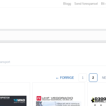
Blogg
Send forespørsel
Bli
ansport
FORRIGE
1
2
N