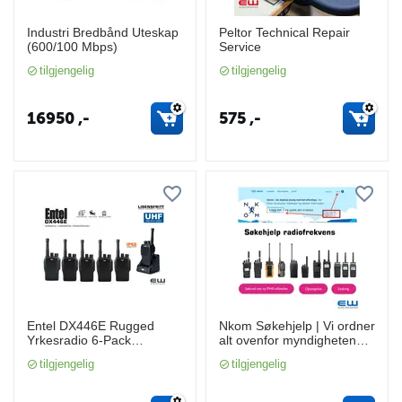
Industri Bredbånd Uteskap
Peltor Technical Repair
(600/100 Mbps)
Service
tilgjengelig
tilgjengelig
16950
,-
575
,-
Entel DX446E Rugged
Nkom Søkehjelp | Vi ordner
Yrkesradio 6-Pack
alt ovenfor myndighetene
(446MHz, IP68)
med PMR frekvenstildeling
tilgjengelig
tilgjengelig
og programmering av
radioer (NKOM)