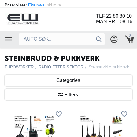
Priser vises:
Eks mva
Inkl mva
TLF 22 80 80 10
MAN-FRE 08-16
0
STEINBRUDD & PUKKVERK
EUROWORKER
RADIO ETTER SEKTOR
Steinbrudd & pukkverk
/
/
Categories
Filters