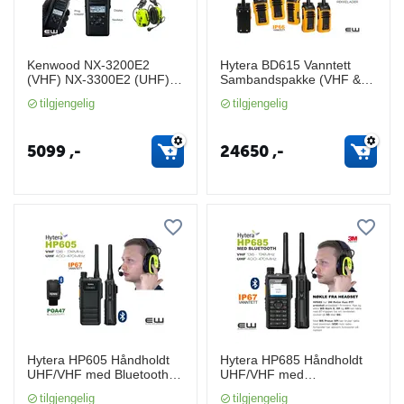
Kenwood NX-3200E2
Hytera BD615 Vanntett
(VHF) NX-3300E2 (UHF)
Sambandspakke (VHF &
(Bluetooth, GPS)
UHF, DMR)
tilgjengelig
tilgjengelig
5099
,-
24650
,-
Hytera HP605 Håndholdt
Hytera HP685 Håndholdt
UHF/VHF med Bluetooth
UHF/VHF med
5.0 (IP67)
BLUETOOTH 5.0 (IP67)
tilgjengelig
tilgjengelig