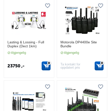
Lasting & Lossing - Full
Motorola DP4400e Site
Duplex (Dect 1km)
Bundle
tilgjengelig
tilgjengelig
Ta kontakt for
23750
,-
oppdatert pris