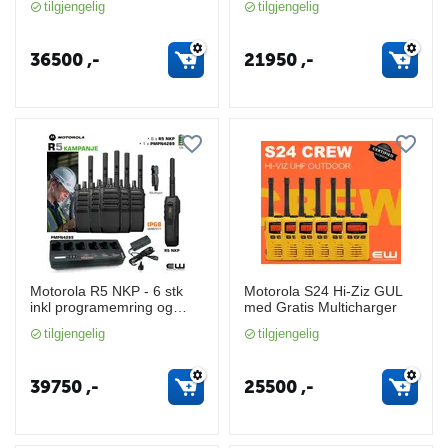
tilgjengelig
tilgjengelig
(Bluetooth, GPS)
VHF, Fallsikring)
36500
,-
21950
,-
Motorola R5 NKP - 6 stk
Motorola S24 Hi-Ziz GUL
inkl programemring og
med Gratis Multicharger
PMPN4289 rekkelader
tilgjengelig
tilgjengelig
39750
,-
25500
,-