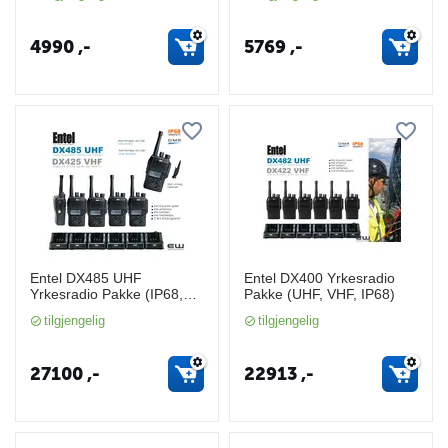
4990
,-
5769
,-
Entel DX485 UHF
Entel DX400 Yrkesradio
Yrkesradio Pakke (IP68,
Pakke (UHF, VHF, IP68)
DMR)
tilgjengelig
tilgjengelig
27100
,-
22913
,-