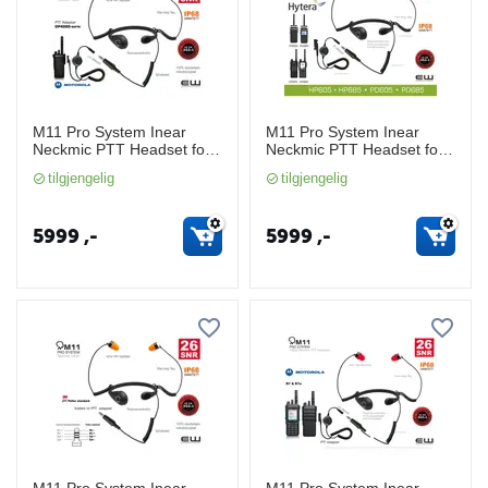
M11 Pro System Inear
M11 Pro System Inear
Neckmic PTT Headset for
Neckmic PTT Headset for
Motorola DP4000-serie
Hytera HP605 HP685
tilgjengelig
tilgjengelig
(SNR26, IP68)
(SNR26, IP68)
5999
,-
5999
,-