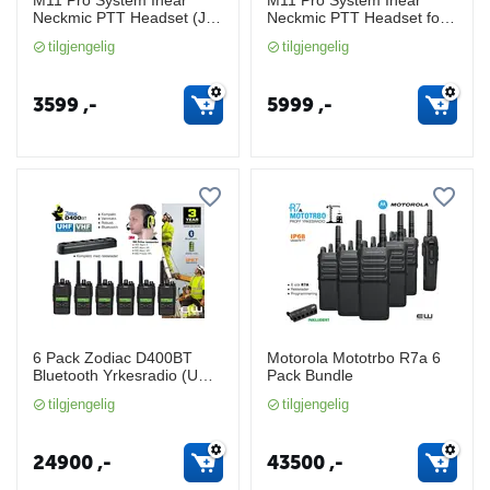
M11 Pro System Inear
M11 Pro System Inear
Neckmic PTT Headset (J11
Neckmic PTT Headset for
Peltor, Tactical Headsets,
Motorola R7 & R7A
tilgjengelig
tilgjengelig
SNR26, IP68, EN352)
(SNR26, IP68)
3599
,-
5999
,-
6 Pack Zodiac D400BT
Motorola Mototrbo R7a 6
Bluetooth Yrkesradio (UHF,
Pack Bundle
VHF, IP67)
tilgjengelig
tilgjengelig
24900
,-
43500
,-