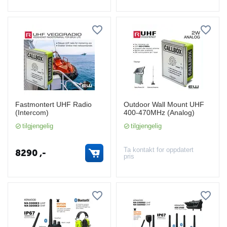
Fastmontert UHF Radio
Outdoor Wall Mount UHF
(Intercom)
400-470MHz (Analog)
tilgjengelig
tilgjengelig
Ta kontakt for oppdatert
8290
,-
pris