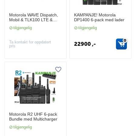
Motorola WAVE Dispatch,
KAMPANJE! Motorola
Mobil & TLK100 LTE &
DP1400 6-pack med lader
WiFi Radiosamband
tilgjengelig
tilgjengelig
Ta kontakt for oppdatert
22900
,-
pris
Motorola R2 UHF 6-pack
Bundle med Multicharger
tilgjengelig