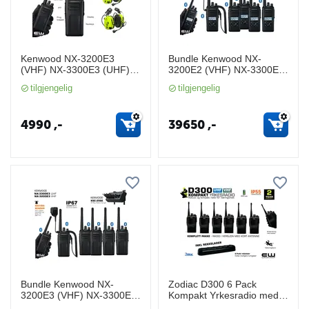
Kenwood NX-3200E3
Bundle Kenwood NX-
(VHF) NX-3300E3 (UHF)
3200E2 (VHF) NX-3300E2
(Bluetooth, GPS)
(UHF) (Bluetooth, GPS)
tilgjengelig
tilgjengelig
4990
,-
39650
,-
Bundle Kenwood NX-
Zodiac D300 6 Pack
3200E3 (VHF) NX-3300E3
Kompakt Yrkesradio med
(UHF) med rekkelader
rekkelader (IP55, UHF,