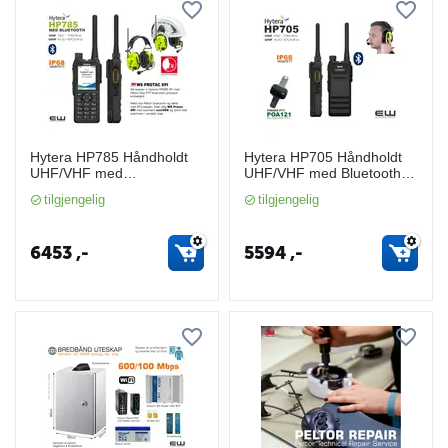
Hytera HP785 Håndholdt
Hytera HP705 Håndholdt
UHF/VHF med
UHF/VHF med Bluetooth
BLUETOOTH 5.0 (IP68)
5.0 (IP68)
tilgjengelig
tilgjengelig
6453
,-
5594
,-