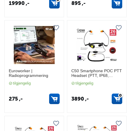
19990
,-
895
,-
Euroworker |
C50 Smartphone POC PTT
Radioprogrammering
Headset (PTT, IP68,
3,5mm)
tilgjengelig
tilgjengelig
275
,-
3890
,-