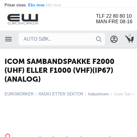
Priser vises:
Eks mva
Inkl mva
TLF 22 80 80 10
MAN-FRE 08-16
0
ICOM SAMBANDSPAKKE F2000
(UHF) ELLER F1000 (VHF)(IP67)
(ANALOG)
EUROWORKER
RADIO ETTER SEKTOR
Industrivern
/
/
/