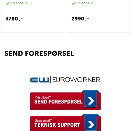
radio (Digital & Analog)
Håndholdt Radio
tilgjengelig
tilgjengelig
(IDAS) - 80195
3780
,-
2990
,-
SEND FORESPØRSEL