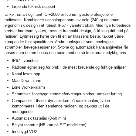
Løpende teknisk support
Enkel, smart og liten! IC-F2000 er Icoms nyeste profesjonelle
radioserie. Kombinerer egenskaper som lav vekt (240 g) og smart
ergonomisk design i et robust IP67 - vanntett skall. Med nye forbedrede
kretser har Icom lykkes, tross et kompakt design, å få lang driftstid på
radioen. Lydmessig hører den til en av klassens beste, takket være
kompander funksjonaliteten. Andre funksjoner som innebygget
scrambler, bevegelsessensor, 5-tone og automatisk kanalangivelse får
anses som en ren bonus i en radio med en så konkurransedyktig pris.
IP67 - vanntett
Radioen egner seg for bruk i de mest krevende og fuktige miljøer.
Kanal leses opp
Man Down-alarm
Lone Worker-alarm
Scrambler: Innebygd stemmeforvrenger hindrer uønsket lytting
Compander: Utvider dynamikken på radiokanalen, lyden
komprimeres i den sendende radioen, og pakkes ut i de
mottagende.
Automatisk tastelås (0-60 min)
Belyst tastatur (NB kun på S/T-modellene)
Innebygd VOX