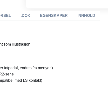
ØRSEL
.DOK
EGENSKAPER
INNHOLD
t som illustrasjon
 er fotpedal, endres fra menyen)
R2-serie
ompatibel med LS kontakt)