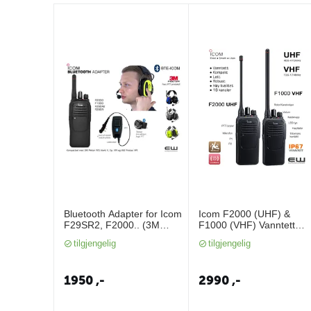
Bluetooth Adapter for Icom
Icom F2000 (UHF) &
F29SR2, F2000.. (3M
F1000 (VHF) Vanntett
Peltor protokoll)
(IP67) Analog Håndholdt
tilgjengelig
tilgjengelig
Radio
1950
,-
2990
,-