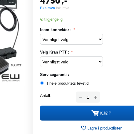
4750
,-
Eks mva
Inkl mva
tilgjengelig
Icom konnektor :
Velg Kran PTT :
Servicegaranti :
I hele produktets levetid
+
Antall:
−
KJØP
Lagre i produktlisten