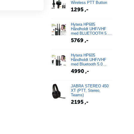
Wireless PTT Button
1295
,-
Hytera HP685
Håndholdt UHF/VHF
med BLUETOOTH 5.0
(IP67)
5769
,-
Hytera HP605
Håndholdt UHF/VHF
med Bluetooth 5.0
(IP67)
4990
,-
JABRA STEREO 450
XT (PTT, Stereo,
Teams)
2195
,-