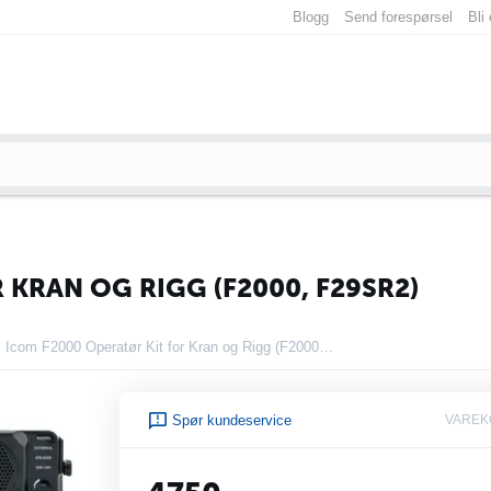
Blogg
Send forespørsel
Bli
 KRAN OG RIGG (F2000, F29SR2)
Icom F2000 Operatør Kit for Kran og Rigg (F2000, F29SR2)
Spør kundeservice
VAREK