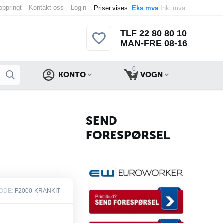
 oppringt
Kontakt oss
Login
Priser vises:
Eks mva
Inkl mva
TLF 22 80 80 10
MAN-FRE 08-16
0
KONTO
VOGN
SEND
FORESPØRSEL
ODE:
F2000-KRANKIT