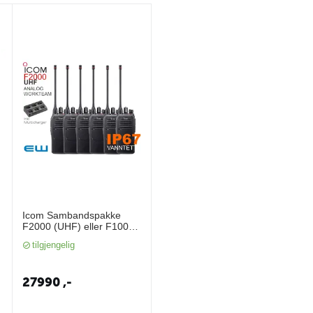
Icom Sambandspakke
F2000 (UHF) eller F1000
(VHF)(IP67)(Analog)
tilgjengelig
27990
,-