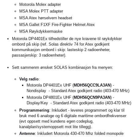
Motorola Molex adapter
MSA Molex PTT adapter
MSA Atex hørselvern headset
MSA Gallet F1XF Fire-Fighter Helmet Atex
MSA Røykdykkermaske
Motorola DP4401Ex tilfredstiller de nye kravene til røykdykker
ombord på skip (ref. Solas direktiv 74 for Atex godkjent
kommunikasjon ombord i skip: lasteskip 2 radioenheter,
passasjerskip: 3 radioenheter).
Sett sammenm ønsket SOLAS kombinasjon fra menyen:
Velg radio
:
Motorola DP4401Ex UHF (
MDH56QCC9LA3AN
) -
Nondisplay - Standard Atex godkjent radio (403-470 MHz)
Motorola DP4801Ex UHF (
MDH56QCN9PA3AN
) -
Display/Key - Standard Atex godkjent radio (403-470 MHz)
Programmering
: Inkludert - leveres programmert og klar til
bruk med 6 analoge og 6 digitale maritime ombordfrekvenser
(evt oppsett med kundens egen codeplug,
kanalplan/systemoppsett mot lite tillegg).
Antenne
: Inkludert Motorola 430-470 Mhz folded monopole