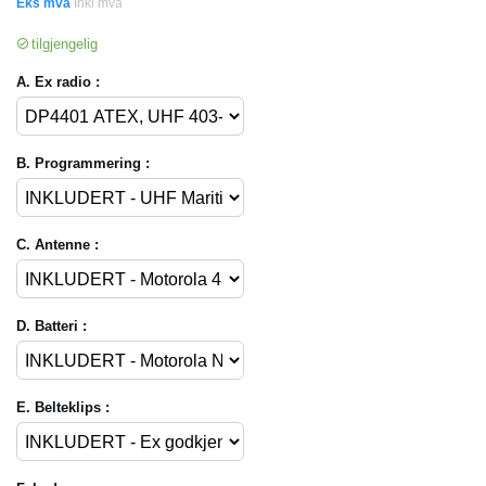
Eks mva
Inkl mva
tilgjengelig
A. Ex radio :
B. Programmering :
C. Antenne :
D. Batteri :
E. Belteklips :