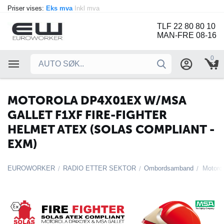
Priser vises:
Eks mva
Inkl mva
TLF 22 80 80 10
MAN-FRE 08-16
0
MOTOROLA DP4X01EX W/MSA
GALLET F1XF FIRE-FIGHTER
HELMET ATEX (SOLAS COMPLIANT -
EXM)
EUROWORKER
RADIO ETTER SEKTOR
Ombordsamband
/
/
/