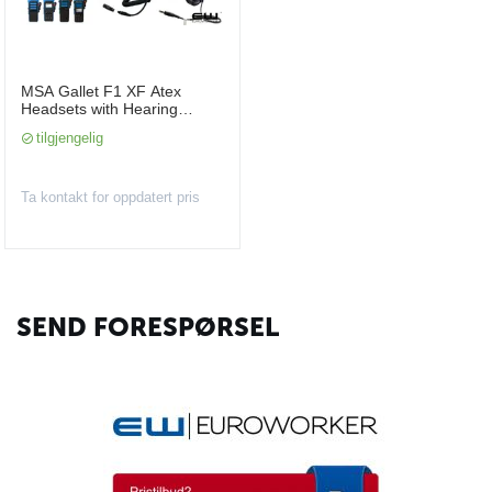
MSA Gallet F1 XF Atex
Headsets with Hearing
Protection for Motorola Atex
tilgjengelig
EX radio
Ta kontakt for oppdatert pris
SEND FORESPØRSEL