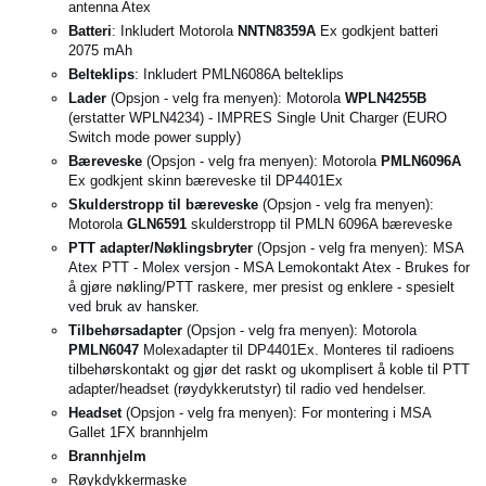
antenna Atex
Batteri
: Inkludert Motorola
NNTN8359A
Ex godkjent batteri
2075 mAh
Belteklips
: Inkludert PMLN6086A belteklips
Lader
(Opsjon - velg fra menyen): Motorola
WPLN4255B
(erstatter WPLN4234) - IMPRES Single Unit Charger (EURO
Switch mode power supply)
Bæreveske
(Opsjon - velg fra menyen): Motorola
PMLN6096A
Ex godkjent skinn bæreveske til DP4401Ex
Skulderstropp til bæreveske
(Opsjon - velg fra menyen):
Motorola
GLN6591
skulderstropp til PMLN 6096A bæreveske
PTT adapter/Nøklingsbryter
(Opsjon - velg fra menyen): MSA
Atex PTT - Molex versjon - MSA Lemokontakt Atex - Brukes for
å gjøre nøkling/PTT raskere, mer presist og enklere - spesielt
ved bruk av hansker.
Tilbehørsadapter
(Opsjon - velg fra menyen): Motorola
PMLN6047
Molexadapter til DP4401Ex. Monteres til radioens
tilbehørskontakt og gjør det raskt og ukomplisert å koble til PTT
adapter/headset (røydykkerutstyr) til radio ved hendelser.
Headset
(Opsjon - velg fra menyen): For montering i MSA
Gallet 1FX brannhjelm
Brannhjelm
Røykdykkermaske