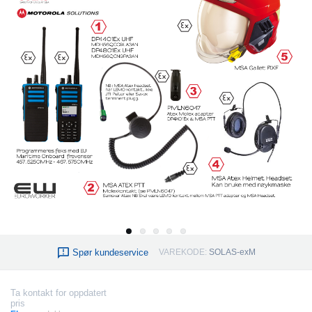
Spør kundeservice
VAREKODE:
SOLAS-exM
Ta kontakt for oppdatert
pris