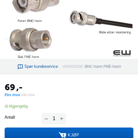
Spør kundeservice
VAREKODE:
BNC-hann FME-hann
69
,-
Eks mva
Inkl mva
tilgjengelig
+
Antall:
−
KJØP