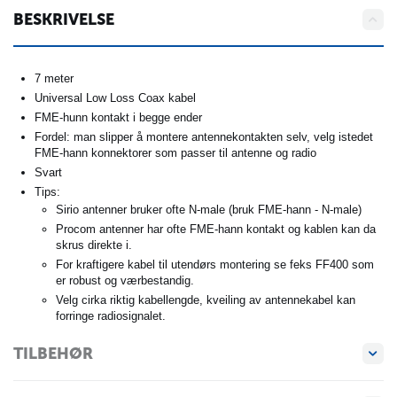
BESKRIVELSE
7 meter
Universal Low Loss Coax kabel
FME-hunn kontakt i begge ender
Fordel: man slipper å montere antennekontakten selv, velg istedet
FME-hann konnektorer som passer til antenne og radio
Svart
Tips:
Sirio antenner bruker ofte N-male (bruk FME-hann - N-male)
Procom antenner har ofte FME-hann kontakt og kablen kan da
skrus direkte i.
For kraftigere kabel til utendørs montering se feks FF400 som
er robust og værbestandig.
Velg cirka riktig kabellengde, kveiling av antennekabel kan
forringe radiosignalet.
TILBEHØR