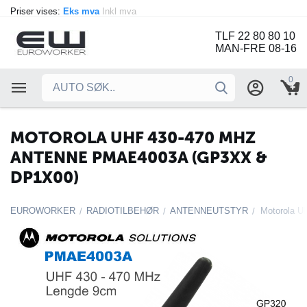
Priser vises:
Eks mva
Inkl mva
TLF 22 80 80 10
MAN-FRE 08-16
0
MOTOROLA UHF 430-470 MHZ
ANTENNE PMAE4003A (GP3XX &
DP1X00)
EUROWORKER
RADIOTILBEHØR
ANTENNEUTSTYR
/
/
/