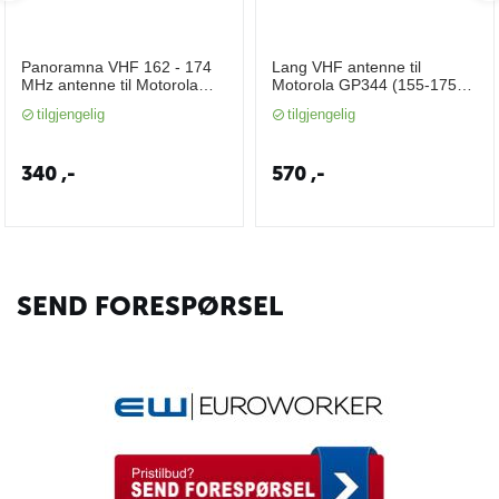
Panoramna VHF 162 - 174
Lang VHF antenne til
MHz antenne til Motorola
Motorola GP344 (155-175
GP344 (MFX-MX-H7)
MHz) 204158
tilgjengelig
tilgjengelig
340
,-
570
,-
SEND FORESPØRSEL