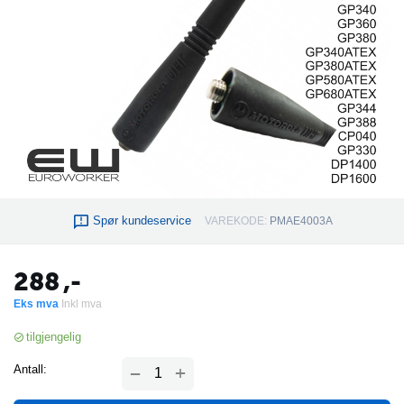
Spør kundeservice
VAREKODE:
PMAE4003A
288
,-
Eks mva
Inkl mva
tilgjengelig
+
Antall:
−