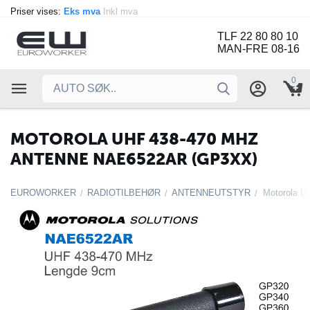
Priser vises:
Eks mva
Inkl mva
TLF 22 80 80 10
MAN-FRE 08-16
0
MOTOROLA UHF 438-470 MHZ
ANTENNE NAE6522AR (GP3XX)
EUROWORKER
RADIOTILBEHØR
ANTENNEUTSTYR
/
/
/