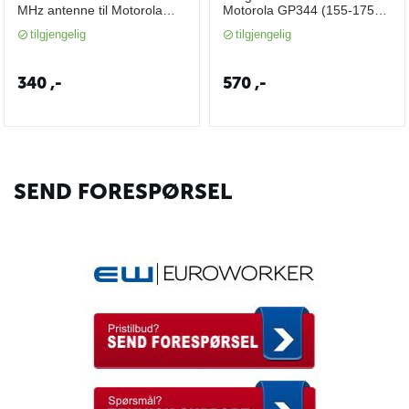
MHz antenne til Motorola
Motorola GP344 (155-175
GP344 (MFX-MX-H7)
MHz) 204158
tilgjengelig
tilgjengelig
340
,-
570
,-
SEND FORESPØRSEL