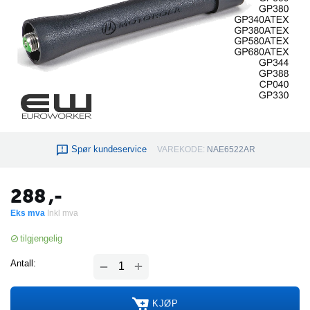
Spør kundeservice
VAREKODE:
NAE6522AR
288
,-
Eks mva
Inkl mva
tilgjengelig
+
Antall:
−
KJØP