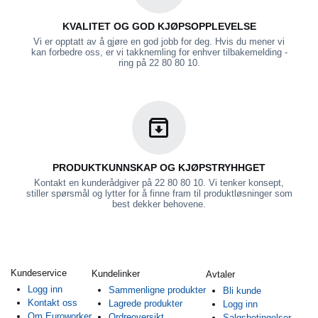
KVALITET OG GOD KJØPSOPPLEVELSE
Vi er opptatt av å gjøre en god jobb for deg. Hvis du mener vi
kan forbedre oss, er vi takknemling for enhver tilbakemelding -
ring på 22 80 80 10.
PRODUKTKUNNSKAP OG KJØPSTRYHHGET
Kontakt en kunderådgiver på 22 80 80 10. Vi tenker konsept,
stiller spørsmål og lytter for å finne fram til produktløsninger som
best dekker behovene.
Kundeservice
Kundelinker
Avtaler
Logg inn
Sammenligne produkter
Bli kunde
Kontakt oss
Lagrede produkter
Logg inn
Om Euroworker
Ordreoversikt
Salgsbetingelser