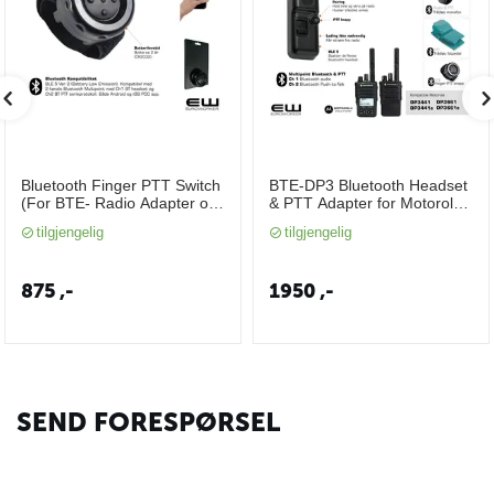
Bluetooth Finger PTT Switch
BTE-DP3 Bluetooth Headset
(For BTE- Radio Adapter og
& PTT Adapter for Motorola
POC app)
DP3441e og DP3661e
tilgjengelig
tilgjengelig
(Peltor PTT protokoll)
875
,-
1950
,-
SEND FORESPØRSEL