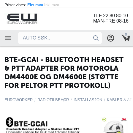
Priser vises:
Eks mva
Inkl mva
TLF 22 80 80 10
MAN-FRE 08-16
0
BTE-GCAI - BLUETOOTH HEADSET
& PTT ADAPTER FOR MOTOROLA
DM4400E OG DM4600E (STØTTE
FOR PELTOR PTT PROTOKOLL)
EUROWORKER
RADIOTILBEHØR
INSTALLASJON
KABLER & A
/
/
/