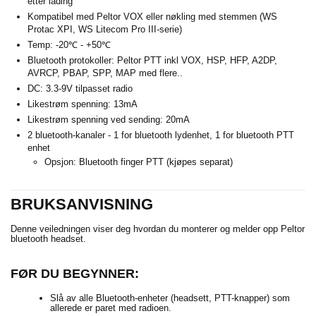
etter lading
Kompatibel med Peltor VOX eller nøkling med stemmen (WS
Protac XPI, WS Litecom Pro III-serie)
Temp: -20℃ - +50℃
Bluetooth protokoller: Peltor PTT inkl VOX, HSP, HFP, A2DP,
AVRCP, PBAP, SPP, MAP med flere..
DC: 3.3-9V tilpasset radio
Likestrøm spenning: 13mA
Likestrøm spenning ved sending: 20mA
2 bluetooth-kanaler - 1 for bluetooth lydenhet, 1 for bluetooth PTT
enhet
Opsjon: Bluetooth finger PTT (kjøpes separat)
BRUKSANVISNING
Denne veiledningen viser deg hvordan du monterer og melder opp Peltor
bluetooth headset.
FØR DU BEGYNNER:
Slå av alle Bluetooth-enheter (headsett, PTT-knapper) som
allerede er paret med radioen.