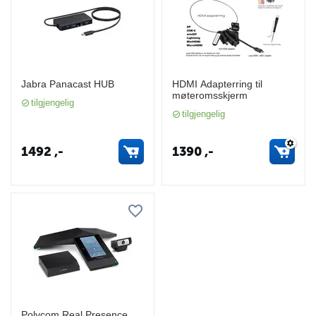
Jabra Panacast HUB
HDMI Adapterring til
møteromsskjerm
tilgjengelig
tilgjengelig
1492
,-
1390
,-
Polycom Real Presence