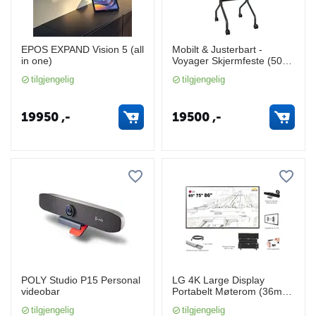
EPOS EXPAND Vision 5 (all
Mobilt & Justerbart -
in one)
Voyager Skjermfeste (50-
75" skjermer)
tilgjengelig
tilgjengelig
19950
,-
19500
,-
POLY Studio P15 Personal
LG 4K Large Display
videobar
Portabelt Møterom (36mnd
on Site Swap)
tilgjengelig
tilgjengelig