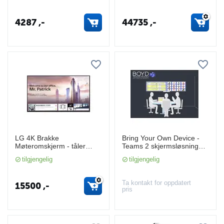
4287
,-
44735
,-
LG 4K Brakke
Bring Your Own Device -
Møteromskjerm - tåler
Teams 2 skjermsløsning
intens bruk (4K, 3 års
(del deltakere og innhold)
tilgjengelig
tilgjengelig
Garanti)
Ta kontakt for oppdatert
15500
,-
pris