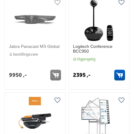
Jabra Panacast MS Global
Logitech Conference
BCC950
bestillingsvare
tilgjengelig
9950
,-
2395
,-