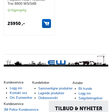
Trio 8800 MS/S4B
tilgjengelig
25950
,-
Kundeservice
Kundelinker
Avtaler
Logg inn
Sammenligne produkter
Bli kunde
Kontakt oss
Lagrede produkter
Logg inn
Om Euroworker
Ordreoversikt
Salgsbetingelser
Kundeservice
TILBUD & NYHETER
3M Peltor Kundeservice