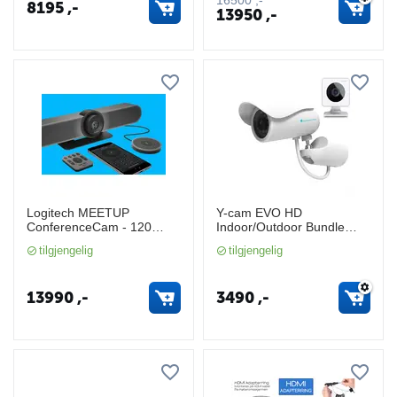
8195
,-
13950
,-
Logitech MEETUP
Y-cam EVO HD
ConferenceCam - 120
Indoor/Outdoor Bundle
grader og 4K-optikk
(YCAMBundle)
tilgjengelig
tilgjengelig
13990
,-
3490
,-