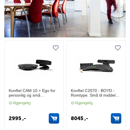
Konftel CAM 10 + Ego for
Konftel C2070 - BOYD -
personlig og små
Romtype: Små til middels
videokonferanser
store
tilgjengelig
tilgjengelig
2995
,-
8045
,-