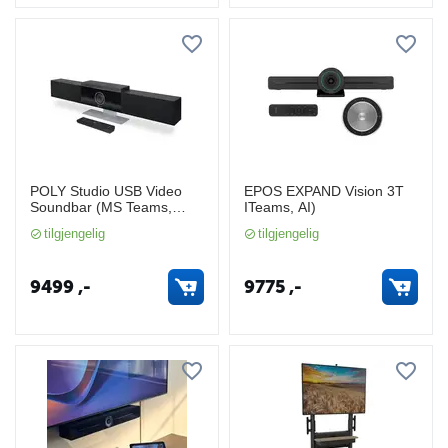
POLY Studio USB Video
EPOS EXPAND Vision 3T
Soundbar (MS Teams,
ITeams, AI)
BOYD)
tilgjengelig
tilgjengelig
9499
,-
9775
,-