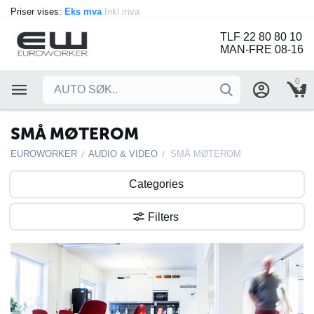
Priser vises:
Eks mva
Inkl mva
TLF 22 80 80 10
MAN-FRE 08-16
0
SMÅ MØTEROM
EUROWORKER
AUDIO & VIDEO
SMÅ MØTEROM
/
/
Categories
Filters