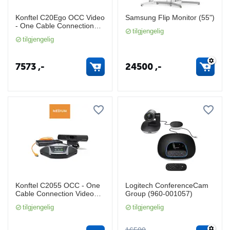
Konftel C20Ego OCC Video
Samsung Flip Monitor (55")
- One Cable Connection
tilgjengelig
(SMALL)
tilgjengelig
7573
,-
24500
,-
Konftel C2055 OCC - One
Logitech ConferenceCam
Cable Connection Video
Group (960-001057)
(MEDIUM)
tilgjengelig
tilgjengelig
16500
,-