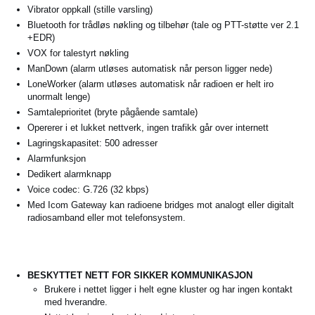
Vibrator oppkall (stille varsling)
Bluetooth for trådløs nøkling og tilbehør (tale og PTT-støtte ver 2.1
+EDR)
VOX for talestyrt nøkling
ManDown (alarm utløses automatisk når person ligger nede)
LoneWorker (alarm utløses automatisk når radioen er helt iro
unormalt lenge)
Samtaleprioritet (bryte pågående samtale)
Opererer i et lukket nettverk, ingen trafikk går over internett
Lagringskapasitet: 500 adresser
Alarmfunksjon
Dedikert alarmknapp
Voice codec: G.726 (32 kbps)
Med Icom Gateway kan radioene bridges mot analogt eller digitalt
radiosamband eller mot telefonsystem.
BESKYTTET NETT FOR SIKKER KOMMUNIKASJON
Brukere i nettet ligger i helt egne kluster og har ingen kontakt
med hverandre.