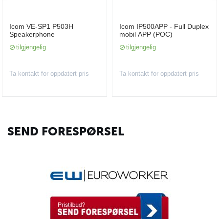
Icom VE-SP1 P503H
Icom IP500APP - Full Duplex
Speakerphone
mobil APP (POC)
tilgjengelig
tilgjengelig
Ta kontakt for oppdatert pris
Ta kontakt for oppdatert pris
SEND FORESPØRSEL