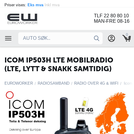
Priser vises:
Eks mva
Inkl mva
TLF 22 80 80 10
MAN-FRE 08-16
0
ICOM IP503H LTE MOBILRADIO
(LTE, LYTT & SNAKK SAMTIDIG)
EUROWORKER
RADIOSAMBAND
RADIO OVER 4G & WIFI
/
/
/