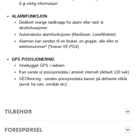
å gi viktig informasjon
ALARMFUNKSJON
Dedikert orange nødknapp for alarm eller nød- &
akuttsituasjoner.
Automatiske alarmfunksjoner (ManDown, LoneWorkler)
Alarmen kan sendes til en bruker, en gruppe, alle eller et
telefonnummer* (*krever VE-PG4)
GPS POSISJONERING
Innebygget GPS i radioen
Kan sende ut posisjonsdata i ønsket intervell (default 120 sek)
GEOfencing - sendes posisjonsdata basert på definerte vilkår
(avvik fra rute, område etc)
TILBEHØR
FORESPØRSEL