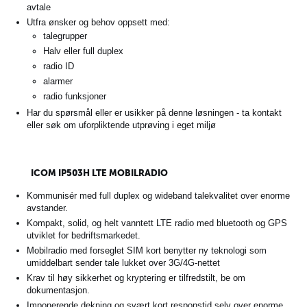
avtale
Utfra ønsker og behov oppsett med:
talegrupper
Halv eller full duplex
radio ID
alarmer
radio funksjoner
Har du spørsmål eller er usikker på denne løsningen - ta kontakt
eller søk om uforpliktende utprøving i eget miljø
ICOM IP503H LTE MOBILRADIO
Kommunisér med full duplex og wideband talekvalitet over enorme
avstander.
Kompakt, solid, og helt vanntett LTE radio med bluetooth og GPS
utviklet for bedriftsmarkedet.
Mobilradio med forseglet SIM kort benytter ny teknologi som
umiddelbart sender tale lukket over 3G/4G-nettet
Krav til høy sikkerhet og kryptering er tilfredstilt, be om
dokumentasjon.
Imponerende dekning og svært kort responstid selv over enorme