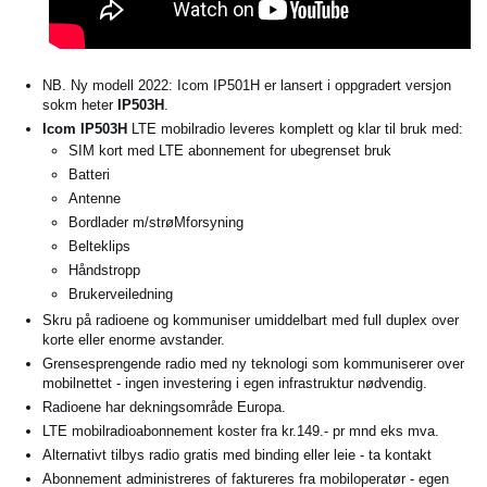
NB. Ny modell 2022: Icom IP501H er lansert i oppgradert versjon
sokm heter
IP503H
.
Icom IP503H
LTE mobilradio leveres komplett og klar til bruk med:
SIM kort med LTE abonnement for
u
begrenset bruk
Batteri
Antenne
Bordlader m/strøMforsyning
Belteklips
Håndstropp
Brukerveiledning
Skru på radioene og kommuniser umiddelbart med full duplex over
korte eller enorme avstander.
Grensesprengende radio med ny teknologi som kommuniserer over
mobilnettet - ingen investering i egen infrastruktur nødvendig.
Radioene har dekningsområde Europa.
LTE mobilradioabonnement koster fra kr.149.- pr mnd eks mva.
Alternativt tilbys radio gratis med binding eller leie - ta kontakt
Abonnement administreres of faktureres fra mobiloperatør - egen